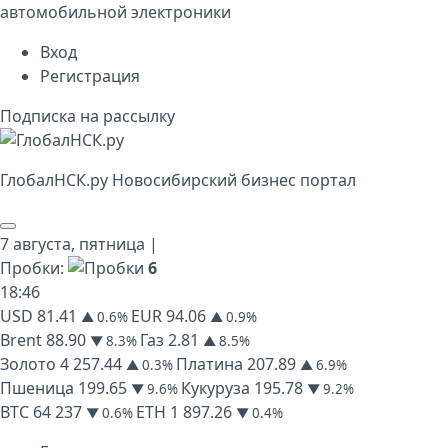
автомобильной электроники
Вход
Регистрация
Подписка на рассылку
Глобал
НСК
.py
Новосибирский бизнес портал
7 августа,
пятница
|
Пробки:
6
18
:
46
USD
81.41
EUR
94.06
▲ 0.6%
▲ 0.9%
Brent
88.90
Газ
2.81
▼ 8.3%
▲ 8.5%
Золото
4 257.44
Платина
207.89
▲ 0.3%
▲ 6.9%
Пшеница
199.65
Кукуруза
195.78
▼ 9.6%
▼ 9.2%
BTC
64 237
ETH
1 897.26
▼ 0.6%
▼ 0.4%