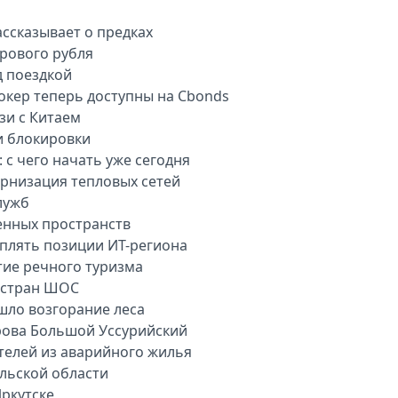
ассказывает о предках
рового рубля
д поездкой
окер теперь доступны на Cbonds
зи с Китаем
и блокировки
 с чего начать уже сегодня
рнизация тепловых сетей
лужб
енных пространств
плять позиции ИТ-региона
тие речного туризма
 стран ШОС
шло возгорание леса
рова Большой Уссурийский
телей из аварийного жилья
ульской области
ркутске