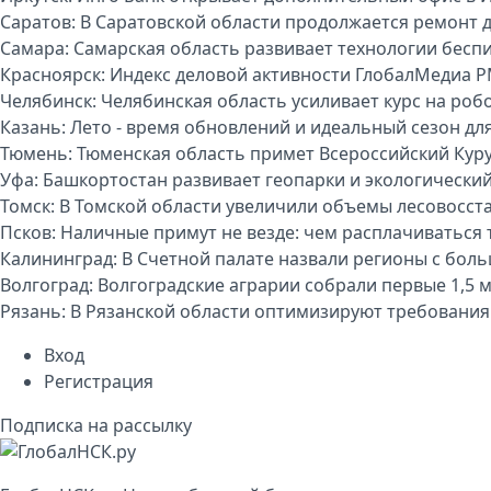
Саратов:
В Саратовской области продолжается ремонт 
Самара:
Самарская область развивает технологии бесп
Красноярск:
Индекс деловой активности ГлобалМедиа P
Челябинск:
Челябинская область усиливает курс на р
Казань:
Лето - время обновлений и идеальный сезон дл
Тюмень:
Тюменская область примет Всероссийский Куру
Уфа:
Башкортостан развивает геопарки и экологически
Томск:
В Томской области увеличили объемы лесовосст
Псков:
Наличные примут не везде: чем расплачиваться т
Калининград:
В Счетной палате назвали регионы с бо
Волгоград:
Волгоградские аграрии собрали первые 1,5 
Рязань:
В Рязанской области оптимизируют требования
Вход
Регистрация
Подписка на рассылку