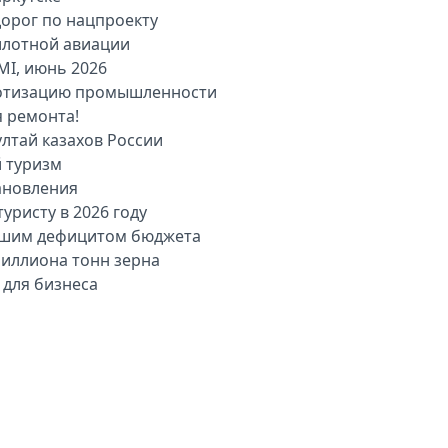
дорог по нацпроекту
илотной авиации
MI, июнь 2026
оботизацию промышленности
я ремонта!
лтай казахов России
й туризм
ановления
уристу в 2026 году
льшим дефицитом бюджета
миллиона тонн зерна
 для бизнеса