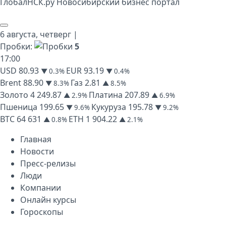
Глобал
НСК
.py
Новосибирский бизнес портал
6 августа,
четверг
|
Пробки:
5
17
:
00
USD
80.93
EUR
93.19
▼ 0.3%
▼ 0.4%
Brent
88.90
Газ
2.81
▼ 8.3%
▲ 8.5%
Золото
4 249.87
Платина
207.89
▲ 2.9%
▲ 6.9%
Пшеница
199.65
Кукуруза
195.78
▼ 9.6%
▼ 9.2%
BTC
64 631
ETH
1 904.22
▲ 0.8%
▲ 2.1%
Главная
Новости
Пресс-релизы
Люди
Компании
Онлайн курсы
Гороскопы