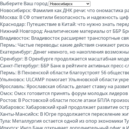
Выберите Ваш город
Новосибирск:
Фамилия как ДНК речи: что ономастика р
Москва:
В СФ отметили безопасность и надежность циф
Краснодар:
Путешествие в Китай: что нужно знать пере
Нижний Новгород:
Аналитические материалы от ББР Бр
Владивосток:
Владивосток расширяет транспортные свя
Пермь:
Частые переводы: какие действия снижают риск
Екатеринбург:
Денег немного, но накопления возможны:
Оренбург:
В Оренбурге продолжается масштабная моде
Санкт-Петербург:
ББР Банк в рейтинге активных пресс-с
Пермь:
В Пензенской области благоустроят 56 обществ
Ульяновск:
ULCAMP помогает Ульяновской области укре
Ярославль:
Ярославская область делает ставку на разви
Омск:
Омск готовится принять форум молодых лидеров
Ростов:
В Ростовской области после атаки БПЛА произо
Хабаровск:
Хабаровский край продолжает развитие ост
Ханты-Мансийск:
В Югре продолжается переселение жи
Тула:
Металлургия остается одной из опор экономики Т
Иркутск:
Инго Банк открывает дополнительный офис в И