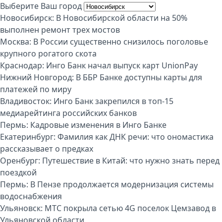
Выберите Ваш город
Новосибирск:
В Новосибирской области на 50%
выполнен ремонт трех мостов
Москва:
В России существенно снизилось поголовье
крупного рогатого скота
Краснодар:
Инго Банк начал выпуск карт UnionPay
Нижний Новгород:
В ББР Банке доступны карты для
платежей по миру
Владивосток:
Инго Банк закрепился в топ-15
медиарейтинга российских банков
Пермь:
Кадровые изменения в Инго Банке
Екатеринбург:
Фамилия как ДНК речи: что ономастика
рассказывает о предках
Оренбург:
Путешествие в Китай: что нужно знать перед
поездкой
Пермь:
В Пензе продолжается модернизация системы
водоснабжения
Ульяновск:
МТС покрыла сетью 4G поселок Цемзавод в
Ульяновской области