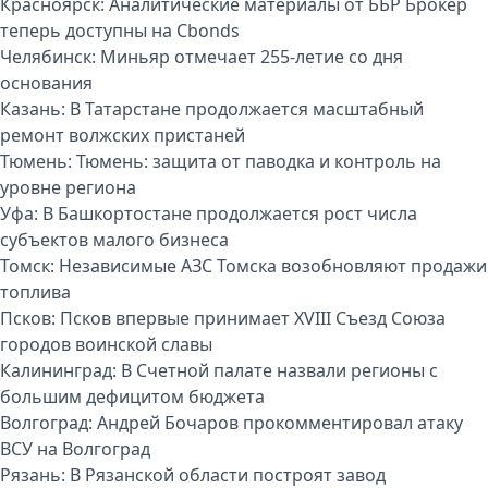
Красноярск:
Аналитические материалы от ББР Брокер
теперь доступны на Cbonds
Челябинск:
Миньяр отмечает 255-летие со дня
основания
Казань:
В Татарстане продолжается масштабный
ремонт волжских пристаней
Тюмень:
Тюмень: защита от паводка и контроль на
уровне региона
Уфа:
В Башкортостане продолжается рост числа
субъектов малого бизнеса
Томск:
Независимые АЗС Томска возобновляют продажи
топлива
Псков:
Псков впервые принимает XVIII Съезд Союза
городов воинской славы
Калининград:
В Счетной палате назвали регионы с
большим дефицитом бюджета
Волгоград:
Андрей Бочаров прокомментировал атаку
ВСУ на Волгоград
Рязань:
В Рязанской области построят завод