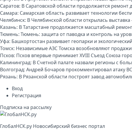
Саратов:
В Саратовской области продолжается ремонт 
Самара:
Самарская область развивает технологии бесп
Челябинск:
В Челябинской области открылась выставка 
Казань:
В Татарстане продолжается масштабный ремон
Тюмень:
Тюмень: защита от паводка и контроль на уро
Уфа:
Башкортостан развивает геопарки и экологически
Томск:
Независимые АЗС Томска возобновляют продажи
Псков:
Псков впервые принимает XVIII Съезд Союза гор
Калининград:
В Счетной палате назвали регионы с бо
Волгоград:
Андрей Бочаров прокомментировал атаку ВС
Рязань:
В Рязанской области построят завод автомоби
Вход
Регистрация
Подписка на рассылку
Глобал
НСК
.py
Новосибирский бизнес портал