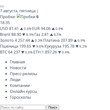
7 августа,
пятница
|
Пробки:
6
18
:
35
USD
81.41
EUR
94.06
▲ 0.6%
▲ 0.9%
Brent
88.90
Газ
2.81
▼ 8.3%
▲ 8.5%
Золото
4 257.44
Платина
207.89
▲ 0.3%
▲ 6.9%
Пшеница
199.65
Кукуруза
195.78
▼ 9.6%
▼ 9.2%
BTC
64 237
ETH
1 897.26
▼ 0.6%
▼ 0.4%
Главная
Новости
Пресс-релизы
Люди
Компании
Онлайн курсы
Гороскопы
Поиск