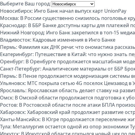
Выберите Ваш город
Новосибирск:
Инго Банк начал выпуск карт UnionPay
Москва:
В России существенно снизилось поголовье кру
Краснодар:
В ББР Банке доступны карты для платежей п
Нижний Новгород:
Инго Банк закрепился в топ-15 меди
Владивосток:
Кадровые изменения в Инго Банке
Пермь:
Фамилия как ДНК речи: что ономастика рассказы
Екатеринбург:
Путешествие в Китай: что нужно знать п
Оренбург:
В Оренбурге продолжается масштабная моде
Санкт-Петербург:
Аналитические материалы от ББР Бро
Пермь:
В Пензе продолжается модернизация системы 
Ульяновск:
МТС покрыла сетью 4G поселок Цемзавод в 
Ярославль:
Ярославская область делает ставку на разви
Омск:
В Омской области продолжается подготовка к уб
Ростов:
В Ростовской области после атаки БПЛА произо
Хабаровск:
Хабаровский край продолжает развитие ост
Ханты-Мансийск:
В Югре продолжается переселение жи
Тула:
Металлургия остается одной из опор экономики Т
Иркутск:
В Иркутской области открылся новый цех по п