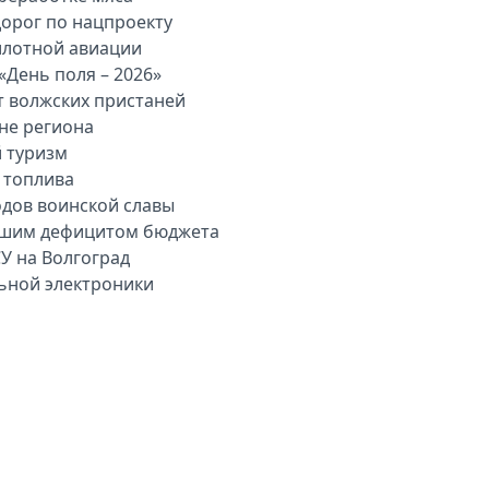
дорог по нацпроекту
илотной авиации
«День поля – 2026»
т волжских пристаней
вне региона
й туризм
 топлива
одов воинской славы
льшим дефицитом бюджета
У на Волгоград
льной электроники