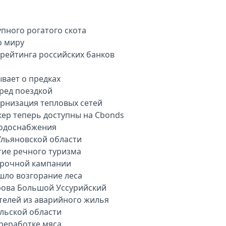
пного рогатого скота
о миру
арейтинга российских банков
вает о предках
еред поездкой
рнизация тепловых сетей
кер теперь доступны на Cbonds
водоснабжения
Ульяновской области
тие речного туризма
орочной кампании
шло возгорание леса
рова Большой Уссурийский
телей из аварийного жилья
ульской области
ереработке мяса