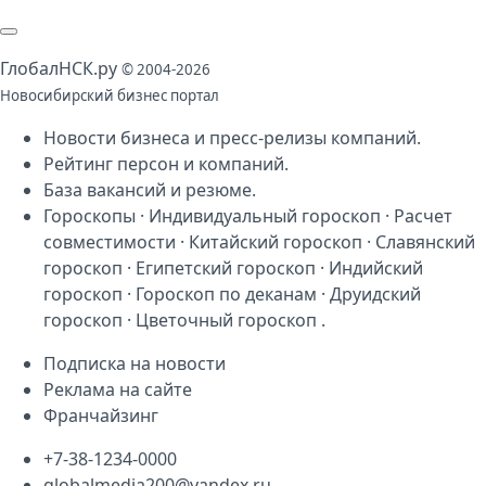
Глобал
НСК
.py
© 2004-2026
Новосибирский бизнес портал
Новости бизнеса
и
пресс-релизы компаний
.
Рейтинг персон
и
компаний
.
База
вакансий
и
резюме
.
Гороскопы
·
Индивидуальный гороскоп
·
Расчет
совместимости
·
Китайский гороскоп
·
Славянский
гороскоп
·
Египетский гороскоп
·
Индийский
гороскоп
·
Гороскоп по деканам
·
Друидский
гороскоп
·
Цветочный гороскоп
.
Подписка на новости
Реклама на сайте
Франчайзинг
+7-38-1234-0000
globalmedia200@yandex.ru