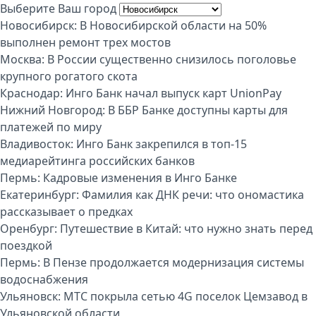
Выберите Ваш город
Новосибирск:
В Новосибирской области на 50%
выполнен ремонт трех мостов
Москва:
В России существенно снизилось поголовье
крупного рогатого скота
Краснодар:
Инго Банк начал выпуск карт UnionPay
Нижний Новгород:
В ББР Банке доступны карты для
платежей по миру
Владивосток:
Инго Банк закрепился в топ-15
медиарейтинга российских банков
Пермь:
Кадровые изменения в Инго Банке
Екатеринбург:
Фамилия как ДНК речи: что ономастика
рассказывает о предках
Оренбург:
Путешествие в Китай: что нужно знать перед
поездкой
Пермь:
В Пензе продолжается модернизация системы
водоснабжения
Ульяновск:
МТС покрыла сетью 4G поселок Цемзавод в
Ульяновской области