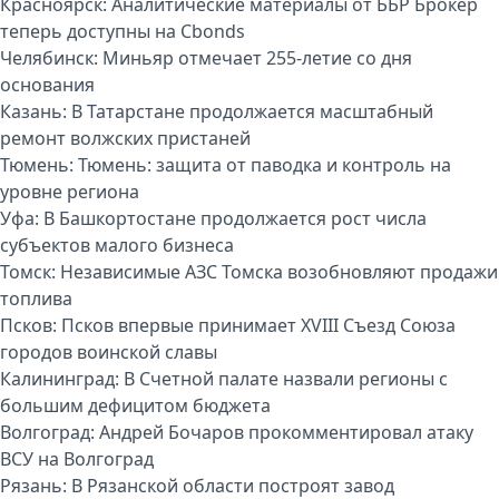
Красноярск:
Аналитические материалы от ББР Брокер
теперь доступны на Cbonds
Челябинск:
Миньяр отмечает 255-летие со дня
основания
Казань:
В Татарстане продолжается масштабный
ремонт волжских пристаней
Тюмень:
Тюмень: защита от паводка и контроль на
уровне региона
Уфа:
В Башкортостане продолжается рост числа
субъектов малого бизнеса
Томск:
Независимые АЗС Томска возобновляют продажи
топлива
Псков:
Псков впервые принимает XVIII Съезд Союза
городов воинской славы
Калининград:
В Счетной палате назвали регионы с
большим дефицитом бюджета
Волгоград:
Андрей Бочаров прокомментировал атаку
ВСУ на Волгоград
Рязань:
В Рязанской области построят завод