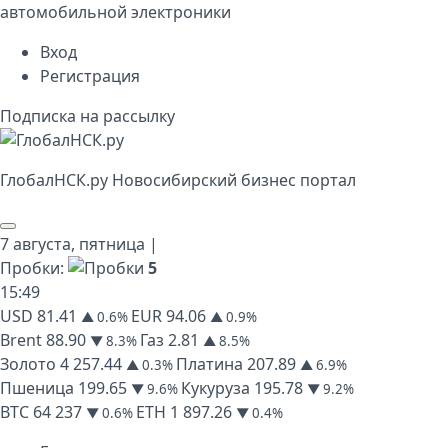
автомобильной электроники
Вход
Регистрация
Подписка на рассылку
Глобал
НСК
.py
Новосибирский бизнес портал
7 августа,
пятница
|
Пробки:
5
15
:
49
USD
81.41
EUR
94.06
▲ 0.6%
▲ 0.9%
Brent
88.90
Газ
2.81
▼ 8.3%
▲ 8.5%
Золото
4 257.44
Платина
207.89
▲ 0.3%
▲ 6.9%
Пшеница
199.65
Кукуруза
195.78
▼ 9.6%
▼ 9.2%
BTC
64 237
ETH
1 897.26
▼ 0.6%
▼ 0.4%