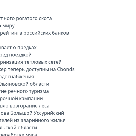
пного рогатого скота
о миру
арейтинга российских банков
вает о предках
еред поездкой
рнизация тепловых сетей
кер теперь доступны на Cbonds
водоснабжения
Ульяновской области
тие речного туризма
орочной кампании
шло возгорание леса
рова Большой Уссурийский
телей из аварийного жилья
ульской области
ереработке мяса