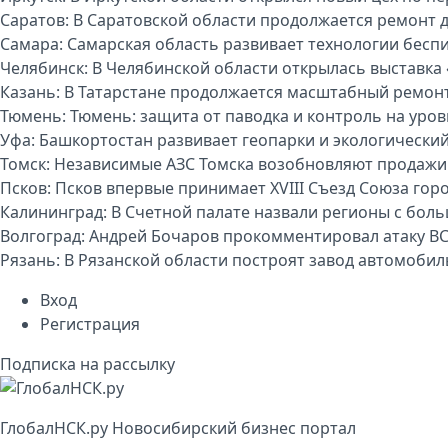
Саратов:
В Саратовской области продолжается ремонт 
Самара:
Самарская область развивает технологии бесп
Челябинск:
В Челябинской области открылась выставка 
Казань:
В Татарстане продолжается масштабный ремон
Тюмень:
Тюмень: защита от паводка и контроль на уро
Уфа:
Башкортостан развивает геопарки и экологически
Томск:
Независимые АЗС Томска возобновляют продажи
Псков:
Псков впервые принимает XVIII Съезд Союза гор
Калининград:
В Счетной палате назвали регионы с бо
Волгоград:
Андрей Бочаров прокомментировал атаку ВС
Рязань:
В Рязанской области построят завод автомоби
Вход
Регистрация
Подписка на рассылку
Глобал
НСК
.py
Новосибирский бизнес портал