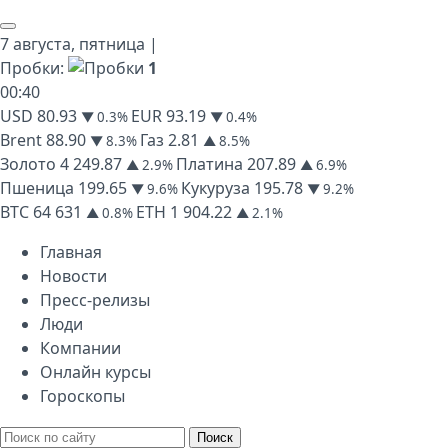
7 августа,
пятница
|
Пробки:
1
00
:
40
USD
80.93
EUR
93.19
▼ 0.3%
▼ 0.4%
Brent
88.90
Газ
2.81
▼ 8.3%
▲ 8.5%
Золото
4 249.87
Платина
207.89
▲ 2.9%
▲ 6.9%
Пшеница
199.65
Кукуруза
195.78
▼ 9.6%
▼ 9.2%
BTC
64 631
ETH
1 904.22
▲ 0.8%
▲ 2.1%
Главная
Новости
Пресс-релизы
Люди
Компании
Онлайн курсы
Гороскопы
Поиск