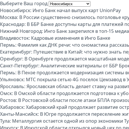
Выберите Ваш город
Новосибирск:
Инго Банк начал выпуск карт UnionPay
Москва:
В России существенно снизилось поголовье кру
Краснодар:
В ББР Банке доступны карты для платежей п
Нижний Новгород:
Инго Банк закрепился в топ-15 меди
Владивосток:
Кадровые изменения в Инго Банке
Пермь:
Фамилия как ДНК речи: что ономастика рассказы
Екатеринбург:
Путешествие в Китай: что нужно знать п
Оренбург:
В Оренбурге продолжается масштабная моде
Санкт-Петербург:
Аналитические материалы от ББР Бро
Пермь:
В Пензе продолжается модернизация системы 
Ульяновск:
МТС покрыла сетью 4G поселок Цемзавод в 
Ярославль:
Ярославская область делает ставку на разви
Омск:
В Омской области продолжается подготовка к уб
Ростов:
В Ростовской области после атаки БПЛА произо
Хабаровск:
Хабаровский край продолжает развитие ост
Ханты-Мансийск:
В Югре продолжается переселение жи
Тула:
Металлургия остается одной из опор экономики Т
Иркутск:
В Иркутской области открылся новый цех по п