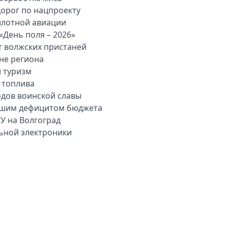
дорог по нацпроекту
илотной авиации
«День поля – 2026»
т волжских пристаней
вне региона
й туризм
 топлива
одов воинской славы
льшим дефицитом бюджета
У на Волгоград
льной электроники