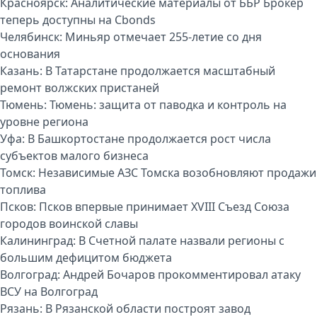
Красноярск:
Аналитические материалы от ББР Брокер
теперь доступны на Cbonds
Челябинск:
Миньяр отмечает 255-летие со дня
основания
Казань:
В Татарстане продолжается масштабный
ремонт волжских пристаней
Тюмень:
Тюмень: защита от паводка и контроль на
уровне региона
Уфа:
В Башкортостане продолжается рост числа
субъектов малого бизнеса
Томск:
Независимые АЗС Томска возобновляют продажи
топлива
Псков:
Псков впервые принимает XVIII Съезд Союза
городов воинской славы
Калининград:
В Счетной палате назвали регионы с
большим дефицитом бюджета
Волгоград:
Андрей Бочаров прокомментировал атаку
ВСУ на Волгоград
Рязань:
В Рязанской области построят завод