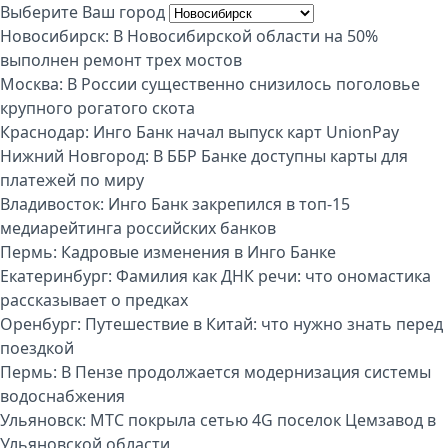
Выберите Ваш город
Новосибирск:
В Новосибирской области на 50%
выполнен ремонт трех мостов
Москва:
В России существенно снизилось поголовье
крупного рогатого скота
Краснодар:
Инго Банк начал выпуск карт UnionPay
Нижний Новгород:
В ББР Банке доступны карты для
платежей по миру
Владивосток:
Инго Банк закрепился в топ-15
медиарейтинга российских банков
Пермь:
Кадровые изменения в Инго Банке
Екатеринбург:
Фамилия как ДНК речи: что ономастика
рассказывает о предках
Оренбург:
Путешествие в Китай: что нужно знать перед
поездкой
Пермь:
В Пензе продолжается модернизация системы
водоснабжения
Ульяновск:
МТС покрыла сетью 4G поселок Цемзавод в
Ульяновской области