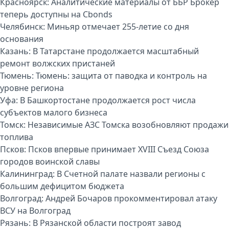
Красноярск:
Аналитические материалы от ББР Брокер
теперь доступны на Cbonds
Челябинск:
Миньяр отмечает 255-летие со дня
основания
Казань:
В Татарстане продолжается масштабный
ремонт волжских пристаней
Тюмень:
Тюмень: защита от паводка и контроль на
уровне региона
Уфа:
В Башкортостане продолжается рост числа
субъектов малого бизнеса
Томск:
Независимые АЗС Томска возобновляют продажи
топлива
Псков:
Псков впервые принимает XVIII Съезд Союза
городов воинской славы
Калининград:
В Счетной палате назвали регионы с
большим дефицитом бюджета
Волгоград:
Андрей Бочаров прокомментировал атаку
ВСУ на Волгоград
Рязань:
В Рязанской области построят завод