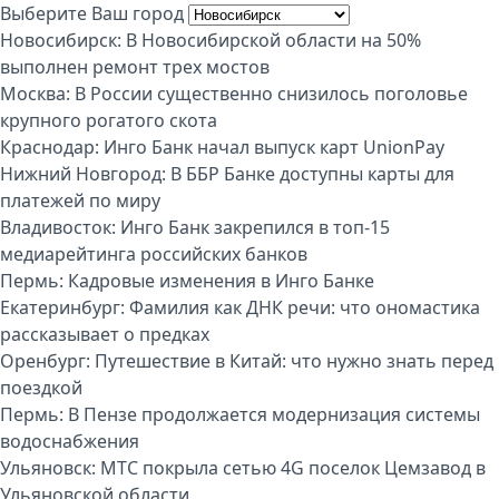
Выберите Ваш город
Новосибирск:
В Новосибирской области на 50%
выполнен ремонт трех мостов
Москва:
В России существенно снизилось поголовье
крупного рогатого скота
Краснодар:
Инго Банк начал выпуск карт UnionPay
Нижний Новгород:
В ББР Банке доступны карты для
платежей по миру
Владивосток:
Инго Банк закрепился в топ-15
медиарейтинга российских банков
Пермь:
Кадровые изменения в Инго Банке
Екатеринбург:
Фамилия как ДНК речи: что ономастика
рассказывает о предках
Оренбург:
Путешествие в Китай: что нужно знать перед
поездкой
Пермь:
В Пензе продолжается модернизация системы
водоснабжения
Ульяновск:
МТС покрыла сетью 4G поселок Цемзавод в
Ульяновской области