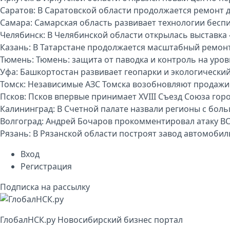
Саратов:
В Саратовской области продолжается ремонт 
Самара:
Самарская область развивает технологии бесп
Челябинск:
В Челябинской области открылась выставка 
Казань:
В Татарстане продолжается масштабный ремон
Тюмень:
Тюмень: защита от паводка и контроль на уро
Уфа:
Башкортостан развивает геопарки и экологически
Томск:
Независимые АЗС Томска возобновляют продажи
Псков:
Псков впервые принимает XVIII Съезд Союза гор
Калининград:
В Счетной палате назвали регионы с бо
Волгоград:
Андрей Бочаров прокомментировал атаку ВС
Рязань:
В Рязанской области построят завод автомоби
Вход
Регистрация
Подписка на рассылку
Глобал
НСК
.py
Новосибирский бизнес портал