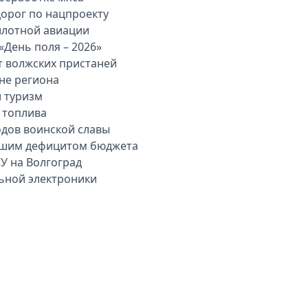
дорог по нацпроекту
илотной авиации
«День поля – 2026»
т волжских пристаней
вне региона
й туризм
 топлива
одов воинской славы
льшим дефицитом бюджета
У на Волгоград
льной электроники