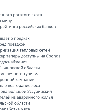
пного рогатого скота
о миру
арейтинга российских банков
вает о предках
еред поездкой
рнизация тепловых сетей
кер теперь доступны на Cbonds
водоснабжения
Ульяновской области
тие речного туризма
орочной кампании
шло возгорание леса
рова Большой Уссурийский
телей из аварийного жилья
ульской области
ереработке мяса