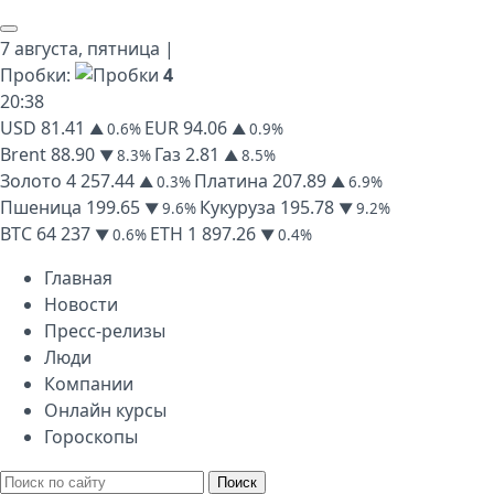
7 августа,
пятница
|
Пробки:
4
20
:
38
USD
81.41
EUR
94.06
▲ 0.6%
▲ 0.9%
Brent
88.90
Газ
2.81
▼ 8.3%
▲ 8.5%
Золото
4 257.44
Платина
207.89
▲ 0.3%
▲ 6.9%
Пшеница
199.65
Кукуруза
195.78
▼ 9.6%
▼ 9.2%
BTC
64 237
ETH
1 897.26
▼ 0.6%
▼ 0.4%
Главная
Новости
Пресс-релизы
Люди
Компании
Онлайн курсы
Гороскопы
Поиск