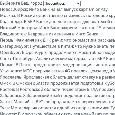
Выберите Ваш город
Новосибирск:
Инго Банк начал выпуск карт UnionPay
Москва:
В России существенно снизилось поголовье кру
Краснодар:
В ББР Банке доступны карты для платежей п
Нижний Новгород:
Инго Банк закрепился в топ-15 меди
Владивосток:
Кадровые изменения в Инго Банке
Пермь:
Фамилия как ДНК речи: что ономастика рассказы
Екатеринбург:
Путешествие в Китай: что нужно знать п
Оренбург:
В Оренбурге продолжается масштабная моде
Санкт-Петербург:
Аналитические материалы от ББР Бро
Пермь:
В Пензе продолжается модернизация системы 
Ульяновск:
МТС покрыла сетью 4G поселок Цемзавод в 
Ярославль:
Ярославская область делает ставку на разви
Омск:
В Омской области продолжается подготовка к уб
Ростов:
В Ростовской области после атаки БПЛА произо
Хабаровск:
Хабаровский край продолжает развитие ост
Ханты-Мансийск:
В Югре продолжается переселение жи
Тула:
Металлургия остается одной из опор экономики Т
Иркутск:
В Иркутской области открылся новый цех по п