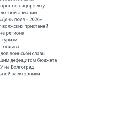
дорог по нацпроекту
илотной авиации
«День поля – 2026»
т волжских пристаней
вне региона
й туризм
 топлива
одов воинской славы
льшим дефицитом бюджета
У на Волгоград
льной электроники