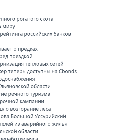
пного рогатого скота
о миру
арейтинга российских банков
вает о предках
еред поездкой
рнизация тепловых сетей
кер теперь доступны на Cbonds
водоснабжения
Ульяновской области
тие речного туризма
орочной кампании
шло возгорание леса
рова Большой Уссурийский
телей из аварийного жилья
ульской области
ереработке мяса