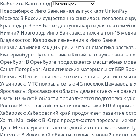
Выберите Ваш город
Новосибирск:
Инго Банк начал выпуск карт UnionPay
Москва:
В России существенно снизилось поголовье кру
Краснодар:
В ББР Банке доступны карты для платежей п
Нижний Новгород:
Инго Банк закрепился в топ-15 меди
Владивосток:
Кадровые изменения в Инго Банке
Пермь:
Фамилия как ДНК речи: что ономастика рассказы
Екатеринбург:
Путешествие в Китай: что нужно знать п
Оренбург:
В Оренбурге продолжается масштабная моде
Санкт-Петербург:
Аналитические материалы от ББР Бро
Пермь:
В Пензе продолжается модернизация системы 
Ульяновск:
МТС покрыла сетью 4G поселок Цемзавод в 
Ярославль:
Ярославская область делает ставку на разви
Омск:
В Омской области продолжается подготовка к уб
Ростов:
В Ростовской области после атаки БПЛА произо
Хабаровск:
Хабаровский край продолжает развитие ост
Ханты-Мансийск:
В Югре продолжается переселение жи
Тула:
Металлургия остается одной из опор экономики Т
Иркутск:
В Иркутской области открылся новый цех по п