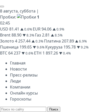
8 августа,
суббота
|
Пробки:
1
02
:
45
USD
81.41
EUR
94.06
▲ 0.6%
▲ 0.9%
Brent
88.90
Газ
2.81
▼ 8.3%
▲ 8.5%
Золото
4 257.44
Платина
207.89
▲ 0.3%
▲ 6.9%
Пшеница
199.65
Кукуруза
195.78
▼ 9.6%
▼ 9.2%
BTC
64 237
ETH
1 897.26
▼ 0.6%
▼ 0.4%
Главная
Новости
Пресс-релизы
Люди
Компании
Онлайн курсы
Гороскопы
Поиск