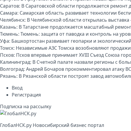
Саратов:
В Саратовской области продолжается ремонт 
Самара:
Самарская область развивает технологии бесп
Челябинск:
В Челябинской области открылась выставка 
Казань:
В Татарстане продолжается масштабный ремон
Тюмень:
Тюмень: защита от паводка и контроль на уро
Уфа:
Башкортостан развивает геопарки и экологически
Томск:
Независимые АЗС Томска возобновляют продажи
Псков:
Псков впервые принимает XVIII Съезд Союза гор
Калининград:
В Счетной палате назвали регионы с бо
Волгоград:
Андрей Бочаров прокомментировал атаку ВС
Рязань:
В Рязанской области построят завод автомоби
Вход
Регистрация
Подписка на рассылку
Глобал
НСК
.py
Новосибирский бизнес портал