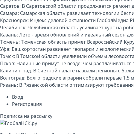
Саратов:
В Саратовской области продолжается ремонт 
Самара:
Самарская область развивает технологии бесп
Красноярск:
Индекс деловой активности ГлобалМедиа P
Челябинск:
Челябинская область усиливает курс на р
Казань:
Лето - время обновлений и идеальный сезон дл
Тюмень:
Тюменская область примет Всероссийский Куру
Уфа:
Башкортостан развивает геопарки и экологически
Томск:
В Томской области увеличили объемы лесовосст
Псков:
Наличные примут не везде: чем расплачиваться т
Калининград:
В Счетной палате назвали регионы с бо
Волгоград:
Волгоградские аграрии собрали первые 1,5 
Рязань:
В Рязанской области оптимизируют требования
Вход
Регистрация
Подписка на рассылку