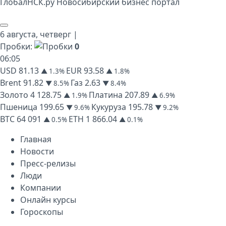
Глобал
НСК
.py
Новосибирский бизнес портал
6 августа,
четверг
|
Пробки:
0
06
:
05
USD
81.13
EUR
93.58
▲ 1.3%
▲ 1.8%
Brent
91.82
Газ
2.63
▼ 8.5%
▼ 8.4%
Золото
4 128.75
Платина
207.89
▲ 1.9%
▲ 6.9%
Пшеница
199.65
Кукуруза
195.78
▼ 9.6%
▼ 9.2%
BTC
64 091
ETH
1 866.04
▲ 0.5%
▲ 0.1%
Главная
Новости
Пресс-релизы
Люди
Компании
Онлайн курсы
Гороскопы