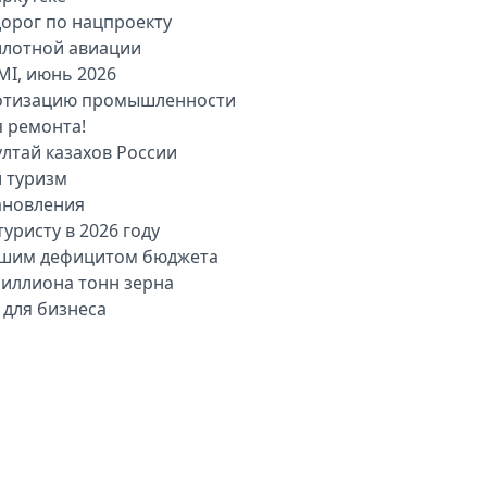
дорог по нацпроекту
илотной авиации
MI, июнь 2026
оботизацию промышленности
я ремонта!
лтай казахов России
й туризм
ановления
уристу в 2026 году
льшим дефицитом бюджета
миллиона тонн зерна
 для бизнеса