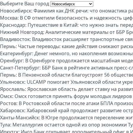
Выберите Ваш город
Новосибирск:
Фамилия как ДНК речи: что ономастика р
Москва:
В СФ отметили безопасность и надежность циф
Краснодар:
Путешествие в Китай: что нужно знать пере
Нижний Новгород:
Аналитические материалы от ББР Бр
Владивосток:
Владивосток расширяет транспортные свя
Пермь:
Частые переводы: какие действия снижают риск
Екатеринбург:
Денег немного, но накопления возможны:
Оренбург:
В Оренбурге продолжается масштабная моде
Санкт-Петербург:
ББР Банк в рейтинге активных пресс-с
Пермь:
В Пензенской области благоустроят 56 обществ
Ульяновск:
ULCAMP помогает Ульяновской области укре
Ярославль:
Ярославская область делает ставку на разви
Омск:
Омск готовится принять форум молодых лидеров
Ростов:
В Ростовской области после атаки БПЛА произо
Хабаровск:
Хабаровский край продолжает развитие ост
Ханты-Мансийск:
В Югре продолжается переселение жи
Тула:
Металлургия остается одной из опор экономики Т
Иркутск:
Инго Банк открывает дополнительный офис в И