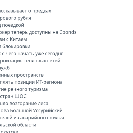
ассказывает о предках
рового рубля
д поездкой
окер теперь доступны на Cbonds
зи с Китаем
и блокировки
 с чего начать уже сегодня
рнизация тепловых сетей
лужб
енных пространств
плять позиции ИТ-региона
тие речного туризма
 стран ШОС
шло возгорание леса
рова Большой Уссурийский
телей из аварийного жилья
ульской области
ркутске