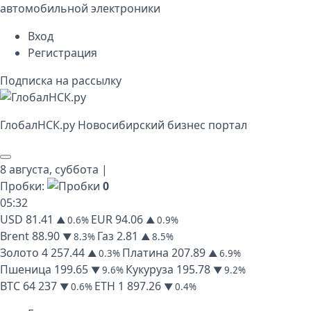
автомобильной электроники
Вход
Регистрация
Подписка на рассылку
Глобал
НСК
.py
Новосибирский бизнес портал
8 августа,
суббота
|
Пробки:
0
05
:
32
USD
81.41
EUR
94.06
▲ 0.6%
▲ 0.9%
Brent
88.90
Газ
2.81
▼ 8.3%
▲ 8.5%
Золото
4 257.44
Платина
207.89
▲ 0.3%
▲ 6.9%
Пшеница
199.65
Кукуруза
195.78
▼ 9.6%
▼ 9.2%
BTC
64 237
ETH
1 897.26
▼ 0.6%
▼ 0.4%