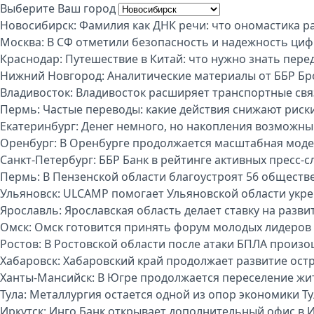
Выберите Ваш город
Новосибирск:
Фамилия как ДНК речи: что ономастика р
Москва:
В СФ отметили безопасность и надежность циф
Краснодар:
Путешествие в Китай: что нужно знать пере
Нижний Новгород:
Аналитические материалы от ББР Бр
Владивосток:
Владивосток расширяет транспортные свя
Пермь:
Частые переводы: какие действия снижают риск
Екатеринбург:
Денег немного, но накопления возможны:
Оренбург:
В Оренбурге продолжается масштабная моде
Санкт-Петербург:
ББР Банк в рейтинге активных пресс-с
Пермь:
В Пензенской области благоустроят 56 обществ
Ульяновск:
ULCAMP помогает Ульяновской области укре
Ярославль:
Ярославская область делает ставку на разви
Омск:
Омск готовится принять форум молодых лидеров
Ростов:
В Ростовской области после атаки БПЛА произо
Хабаровск:
Хабаровский край продолжает развитие ост
Ханты-Мансийск:
В Югре продолжается переселение жи
Тула:
Металлургия остается одной из опор экономики Т
Иркутск:
Инго Банк открывает дополнительный офис в И