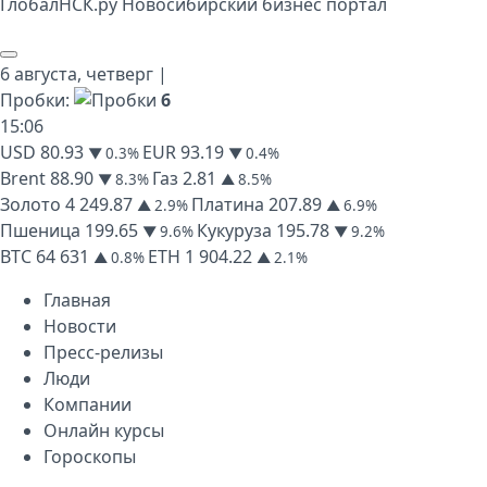
Глобал
НСК
.py
Новосибирский бизнес портал
6 августа,
четверг
|
Пробки:
6
15
:
06
USD
80.93
EUR
93.19
▼ 0.3%
▼ 0.4%
Brent
88.90
Газ
2.81
▼ 8.3%
▲ 8.5%
Золото
4 249.87
Платина
207.89
▲ 2.9%
▲ 6.9%
Пшеница
199.65
Кукуруза
195.78
▼ 9.6%
▼ 9.2%
BTC
64 631
ETH
1 904.22
▲ 0.8%
▲ 2.1%
Главная
Новости
Пресс-релизы
Люди
Компании
Онлайн курсы
Гороскопы