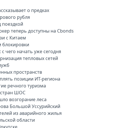
ассказывает о предках
рового рубля
д поездкой
окер теперь доступны на Cbonds
зи с Китаем
и блокировки
 с чего начать уже сегодня
рнизация тепловых сетей
лужб
енных пространств
плять позиции ИТ-региона
тие речного туризма
 стран ШОС
шло возгорание леса
рова Большой Уссурийский
телей из аварийного жилья
ульской области
ркутске