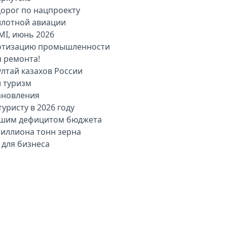
дорог по нацпроекту
илотной авиации
MI, июнь 2026
оботизацию промышленности
я ремонта!
лтай казахов России
й туризм
ановления
уристу в 2026 году
льшим дефицитом бюджета
миллиона тонн зерна
 для бизнеса