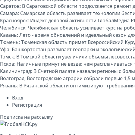
Саратов:
В Саратовской области продолжается ремонт 
Самара:
Самарская область развивает технологии бесп
Красноярск:
Индекс деловой активности ГлобалМедиа P
Челябинск:
Челябинская область усиливает курс на р
Казань:
Лето - время обновлений и идеальный сезон дл
Тюмень:
Тюменская область примет Всероссийский Куру
Уфа:
Башкортостан развивает геопарки и экологически
Томск:
В Томской области увеличили объемы лесовосст
Псков:
Наличные примут не везде: чем расплачиваться т
Калининград:
В Счетной палате назвали регионы с бо
Волгоград:
Волгоградские аграрии собрали первые 1,5 
Рязань:
В Рязанской области оптимизируют требования
Вход
Регистрация
Подписка на рассылку