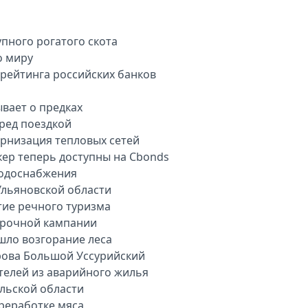
пного рогатого скота
о миру
арейтинга российских банков
вает о предках
еред поездкой
рнизация тепловых сетей
кер теперь доступны на Cbonds
водоснабжения
Ульяновской области
тие речного туризма
орочной кампании
шло возгорание леса
рова Большой Уссурийский
телей из аварийного жилья
ульской области
ереработке мяса