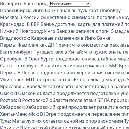
Выберите Ваш город
Новосибирск:
Инго Банк начал выпуск карт UnionPay
Москва:
В России существенно снизилось поголовье кру
Краснодар:
В ББР Банке доступны карты для платежей п
Нижний Новгород:
Инго Банк закрепился в топ-15 меди
Владивосток:
Кадровые изменения в Инго Банке
Пермь:
Фамилия как ДНК речи: что ономастика рассказы
Екатеринбург:
Путешествие в Китай: что нужно знать п
Оренбург:
В Оренбурге продолжается масштабная моде
Санкт-Петербург:
Аналитические материалы от ББР Бро
Пермь:
В Пензе продолжается модернизация системы 
Ульяновск:
МТС покрыла сетью 4G поселок Цемзавод в 
Ярославль:
Ярославская область делает ставку на разви
Омск:
В Омской области продолжается подготовка к уб
Ростов:
В Ростовской области после атаки БПЛА произо
Хабаровск:
Хабаровский край продолжает развитие ост
Ханты-Мансийск:
В Югре продолжается переселение жи
Тула:
Металлургия остается одной из опор экономики Т
Иркутск:
В Иркутской области открылся новый цех по п