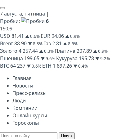
7 августа,
пятница
|
Пробки:
6
19
:
09
USD
81.41
EUR
94.06
▲ 0.6%
▲ 0.9%
Brent
88.90
Газ
2.81
▼ 8.3%
▲ 8.5%
Золото
4 257.44
Платина
207.89
▲ 0.3%
▲ 6.9%
Пшеница
199.65
Кукуруза
195.78
▼ 9.6%
▼ 9.2%
BTC
64 237
ETH
1 897.26
▼ 0.6%
▼ 0.4%
Главная
Новости
Пресс-релизы
Люди
Компании
Онлайн курсы
Гороскопы
Поиск