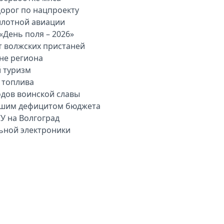
дорог по нацпроекту
илотной авиации
«День поля – 2026»
т волжских пристаней
вне региона
й туризм
 топлива
одов воинской славы
льшим дефицитом бюджета
У на Волгоград
льной электроники