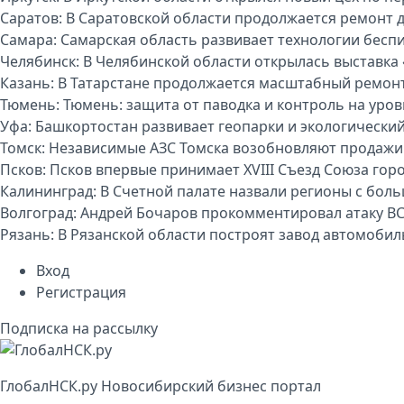
Саратов:
В Саратовской области продолжается ремонт 
Самара:
Самарская область развивает технологии бесп
Челябинск:
В Челябинской области открылась выставка 
Казань:
В Татарстане продолжается масштабный ремон
Тюмень:
Тюмень: защита от паводка и контроль на уро
Уфа:
Башкортостан развивает геопарки и экологически
Томск:
Независимые АЗС Томска возобновляют продажи
Псков:
Псков впервые принимает XVIII Съезд Союза гор
Калининград:
В Счетной палате назвали регионы с бо
Волгоград:
Андрей Бочаров прокомментировал атаку ВС
Рязань:
В Рязанской области построят завод автомоби
Вход
Регистрация
Подписка на рассылку
Глобал
НСК
.py
Новосибирский бизнес портал