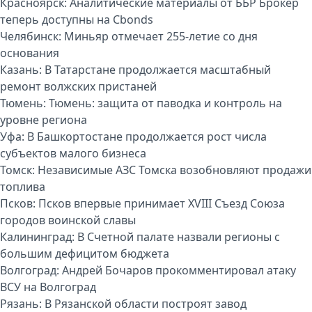
Красноярск:
Аналитические материалы от ББР Брокер
теперь доступны на Cbonds
Челябинск:
Миньяр отмечает 255-летие со дня
основания
Казань:
В Татарстане продолжается масштабный
ремонт волжских пристаней
Тюмень:
Тюмень: защита от паводка и контроль на
уровне региона
Уфа:
В Башкортостане продолжается рост числа
субъектов малого бизнеса
Томск:
Независимые АЗС Томска возобновляют продажи
топлива
Псков:
Псков впервые принимает XVIII Съезд Союза
городов воинской славы
Калининград:
В Счетной палате назвали регионы с
большим дефицитом бюджета
Волгоград:
Андрей Бочаров прокомментировал атаку
ВСУ на Волгоград
Рязань:
В Рязанской области построят завод