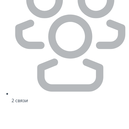
2
связи