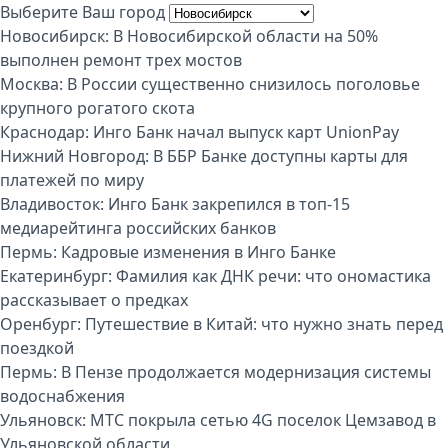
Выберите Ваш город
Новосибирск:
В Новосибирской области на 50%
выполнен ремонт трех мостов
Москва:
В России существенно снизилось поголовье
крупного рогатого скота
Краснодар:
Инго Банк начал выпуск карт UnionPay
Нижний Новгород:
В ББР Банке доступны карты для
платежей по миру
Владивосток:
Инго Банк закрепился в топ-15
медиарейтинга российских банков
Пермь:
Кадровые изменения в Инго Банке
Екатеринбург:
Фамилия как ДНК речи: что ономастика
рассказывает о предках
Оренбург:
Путешествие в Китай: что нужно знать перед
поездкой
Пермь:
В Пензе продолжается модернизация системы
водоснабжения
Ульяновск:
МТС покрыла сетью 4G поселок Цемзавод в
Ульяновской области