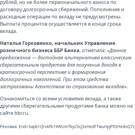
рублей, но не более первоначального взноса по
договору долгосрочных сбережений. Пополнение и
расходные операции по вкладу не предусмотрены.
Выплата процентов осуществляется в конце срока
вклада.
Наталья Горковенко, начальник Управления
розничного бизнеса ББР Банка
, отметила: «
Данное
предложение — достойная альтернатива классическим
сберегательным продуктам для получения дохода в
краткосрочной перспективе и формирования
долгосрочных накоплений. При этом средства
застрахованы Агентством по страхованию вкладов
».
Ознакомиться со всеми
условиями вклада
, а также
другими сберегательными продуктами банка можно на
сайте
bbr.ru
.
Реклама. Erid=3apb1Qrvkf674WUmTkyCXcj3xHedFTwuHpjPtDHedoQ7z