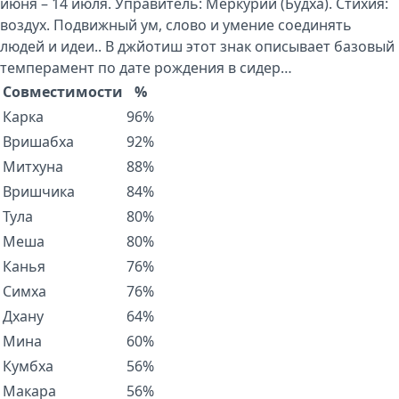
июня – 14 июля. Управитель: Меркурий (Будха). Стихия:
воздух. Подвижный ум, слово и умение соединять
людей и идеи.. В джйотиш этот знак описывает базовый
темперамент по дате рождения в сидер…
Совместимости
%
Карка
96%
Вришабха
92%
Митхуна
88%
Вришчика
84%
Тула
80%
Меша
80%
Канья
76%
Симха
76%
Дхану
64%
Мина
60%
Кумбха
56%
Макара
56%