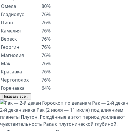
Омела
80%
Гладиолус
76%
Пион
76%
Камелия
76%
Вереск
76%
Георгин
76%
Магнолия
76%
Мак
76%
Красавка
76%
Чертополох
76%
Горечавка
64%
Показать все ↓
Гороскоп по деканам
Рак — 2-й декан
2-й декан знака Рак (2 июля — 11 июля) под влиянием
планеты Плутон. Рождённые в этот период усиливают
чувствительность Рака с плутонической глубиной.