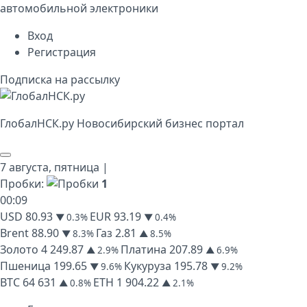
автомобильной электроники
Вход
Регистрация
Подписка на рассылку
Глобал
НСК
.py
Новосибирский бизнес портал
7 августа,
пятница
|
Пробки:
1
00
:
09
USD
80.93
EUR
93.19
▼ 0.3%
▼ 0.4%
Brent
88.90
Газ
2.81
▼ 8.3%
▲ 8.5%
Золото
4 249.87
Платина
207.89
▲ 2.9%
▲ 6.9%
Пшеница
199.65
Кукуруза
195.78
▼ 9.6%
▼ 9.2%
BTC
64 631
ETH
1 904.22
▲ 0.8%
▲ 2.1%