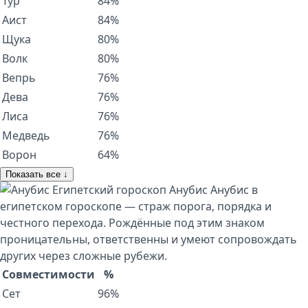
Тур
84%
Аист
84%
Щука
80%
Волк
80%
Вепрь
76%
Дева
76%
Лиса
76%
Медведь
76%
Ворон
64%
Показать все ↓
Египетский гороскоп
Анубис
Анубис в
египетском гороскопе — страж порога, порядка и
честного перехода. Рождённые под этим знаком
проницательны, ответственны и умеют сопровождать
других через сложные рубежи.
Совместимости
%
Сет
96%