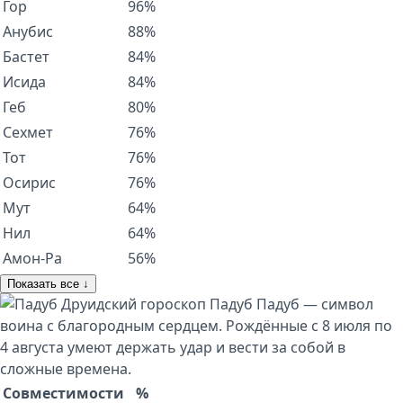
Гор
96%
Анубис
88%
Бастет
84%
Исида
84%
Геб
80%
Сехмет
76%
Тот
76%
Осирис
76%
Мут
64%
Нил
64%
Амон-Ра
56%
Показать все ↓
Друидский гороскоп
Падуб
Падуб — символ
воина с благородным сердцем. Рождённые с 8 июля по
4 августа умеют держать удар и вести за собой в
сложные времена.
Совместимости
%