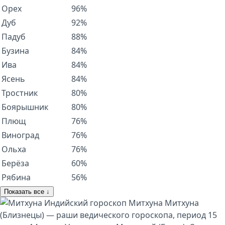
Орех
96%
Дуб
92%
Падуб
88%
Бузина
84%
Ива
84%
Ясень
84%
Тростник
80%
Боярышник
80%
Плющ
76%
Виноград
76%
Ольха
76%
Берёза
60%
Рябина
56%
Показать все ↓
Индийский гороскоп
Митхуна
Митхуна
(Близнецы) — раши ведического гороскопа, период 15