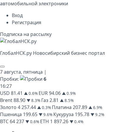
автомобильной электроники
Вход
Регистрация
Подписка на рассылку
Глобал
НСК
.py
Новосибирский бизнес портал
7 августа,
пятница
|
Пробки:
6
16
:
27
USD
81.41
EUR
94.06
▲ 0.6%
▲ 0.9%
Brent
88.90
Газ
2.81
▼ 8.3%
▲ 8.5%
Золото
4 257.44
Платина
207.89
▲ 0.3%
▲ 6.9%
Пшеница
199.65
Кукуруза
195.78
▼ 9.6%
▼ 9.2%
BTC
64 237
ETH
1 897.26
▼ 0.6%
▼ 0.4%