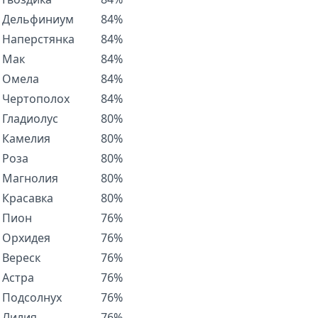
Дельфиниум
84%
Наперстянка
84%
Мак
84%
Омела
84%
Чертополох
84%
Гладиолус
80%
Камелия
80%
Роза
80%
Магнолия
80%
Красавка
80%
Пион
76%
Орхидея
76%
Вереск
76%
Астра
76%
Подсолнух
76%
Лилия
76%