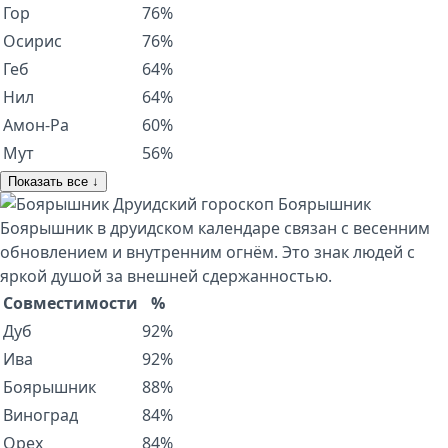
Гор
76%
Осирис
76%
Геб
64%
Нил
64%
Амон-Ра
60%
Мут
56%
Показать все ↓
Друидский гороскоп
Боярышник
Боярышник в друидском календаре связан с весенним
обновлением и внутренним огнём. Это знак людей с
яркой душой за внешней сдержанностью.
Совместимости
%
Дуб
92%
Ива
92%
Боярышник
88%
Виноград
84%
Орех
84%