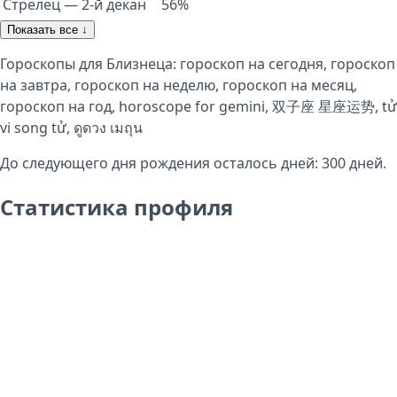
Стрелец — 2-й декан
56%
Показать все ↓
Гороскопы для Близнеца:
гороскоп на сегодня
,
гороскоп
на завтра
,
гороскоп на неделю
,
гороскоп на месяц
,
гороскоп на год
,
horoscope for gemini
,
双子座 星座运势
,
tử
vi song tử
,
ดูดวง เมถุน
До следующего дня рождения осталось дней:
300
дней.
Статистика профиля