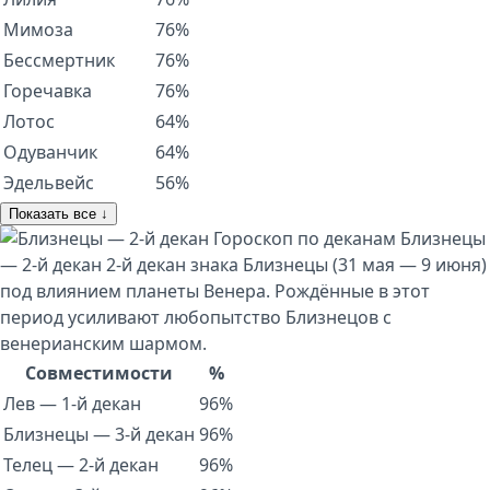
Мимоза
76%
Бессмертник
76%
Горечавка
76%
Лотос
64%
Одуванчик
64%
Эдельвейс
56%
Показать все ↓
Гороскоп по деканам
Близнецы
— 2-й декан
2-й декан знака Близнецы (31 мая — 9 июня)
под влиянием планеты Венера. Рождённые в этот
период усиливают любопытство Близнецов с
венерианским шармом.
Совместимости
%
Лев — 1-й декан
96%
Близнецы — 3-й декан
96%
Телец — 2-й декан
96%