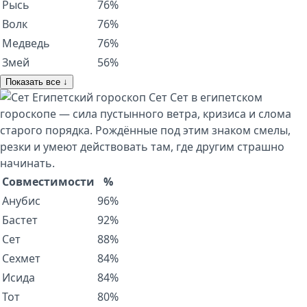
Рысь
76%
Волк
76%
Медведь
76%
Змей
56%
Показать все ↓
Египетский гороскоп
Сет
Сет в египетском
гороскопе — сила пустынного ветра, кризиса и слома
старого порядка. Рождённые под этим знаком смелы,
резки и умеют действовать там, где другим страшно
начинать.
Совместимости
%
Анубис
96%
Бастет
92%
Сет
88%
Сехмет
84%
Исида
84%
Тот
80%