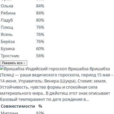
Ольха
84%
Рябина
84%
Падуб
80%
Плющ
76%
Ясень
76%
Берёза
76%
Бузина
60%
Тростник
56%
Показать все ↓
Индийский гороскоп
Вришабха
Вришабха
(Телец) — раши ведического гороскопа, период 15 мая –
14 июня. Управитель: Венера (Шукра). Стихия: земля.
Устойчивость, чувство формы и спокойная сила
материального мира.. В джйотиш этот знак описывает
базовый темперамент по дате рождения в…
Совместимости
%
Митхуна
92%