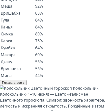
Меша
92%
Вришабха
88%
Тула
84%
Канья
84%
Симха
80%
Карка
76%
Кумбха
64%
Макара
60%
Дхану
56%
Вришчика
56%
Мина
44%
Показать все ↓
Цветочный гороскоп
Колокольчик
Колокольчик (1–10 июня) — цветок-талисман
цветочного гороскопа. Символ: звонкость характера,
лёгкость и искренняя открытость. Рождённые в этом