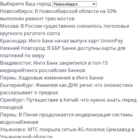
Выберите Ваш город
Новосибирск:
В Новосибирской области на 50%
выполнен ремонт трех мостов
Москва:
В России существенно снизилось поголовье
крупного рогатого скота
Краснодар:
Инго Банк начал выпуск карт UnionPay
Нижний Новгород:
В ББР Банке доступны карты для
платежей по миру
Владивосток:
Инго Банк закрепился в топ-15
медиарейтинга российских банков
Пермь:
Кадровые изменения в Инго Банке
Екатеринбург:
Фамилия как ДНК речи: что ономастика
рассказывает о предках
Оренбург:
Путешествие в Китай: что нужно знать перед
поездкой
Пермь:
В Пензе продолжается модернизация системы
водоснабжения
Ульяновск:
МТС покрыла сетью 4G поселок Цемзавод в
Ульяновской области