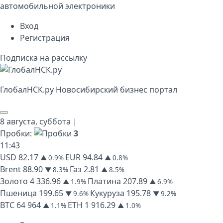
автомобильной электроники
Вход
Регистрация
Подписка на рассылку
Глобал
НСК
.py
Новосибирский бизнес портал
8 августа,
суббота
|
Пробки:
3
11
:
43
USD
82.17
EUR
94.84
▲ 0.9%
▲ 0.8%
Brent
88.90
Газ
2.81
▼ 8.3%
▲ 8.5%
Золото
4 336.96
Платина
207.89
▲ 1.9%
▲ 6.9%
Пшеница
199.65
Кукуруза
195.78
▼ 9.6%
▼ 9.2%
BTC
64 964
ETH
1 916.29
▲ 1.1%
▲ 1.0%