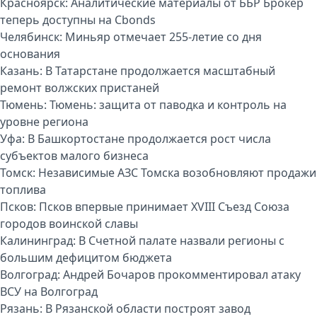
Красноярск:
Аналитические материалы от ББР Брокер
теперь доступны на Cbonds
Челябинск:
Миньяр отмечает 255-летие со дня
основания
Казань:
В Татарстане продолжается масштабный
ремонт волжских пристаней
Тюмень:
Тюмень: защита от паводка и контроль на
уровне региона
Уфа:
В Башкортостане продолжается рост числа
субъектов малого бизнеса
Томск:
Независимые АЗС Томска возобновляют продажи
топлива
Псков:
Псков впервые принимает XVIII Съезд Союза
городов воинской славы
Калининград:
В Счетной палате назвали регионы с
большим дефицитом бюджета
Волгоград:
Андрей Бочаров прокомментировал атаку
ВСУ на Волгоград
Рязань:
В Рязанской области построят завод