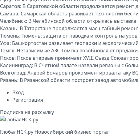
Саратов:
В Саратовской области продолжается ремонт 
Самара:
Самарская область развивает технологии бесп
Челябинск:
В Челябинской области открылась выставка 
Казань:
В Татарстане продолжается масштабный ремон
Тюмень:
Тюмень: защита от паводка и контроль на уро
Уфа:
Башкортостан развивает геопарки и экологически
Томск:
Независимые АЗС Томска возобновляют продажи
Псков:
Псков впервые принимает XVIII Съезд Союза гор
Калининград:
В Счетной палате назвали регионы с бо
Волгоград:
Андрей Бочаров прокомментировал атаку ВС
Рязань:
В Рязанской области построят завод автомоби
Вход
Регистрация
Подписка на рассылку
Глобал
НСК
.py
Новосибирский бизнес портал