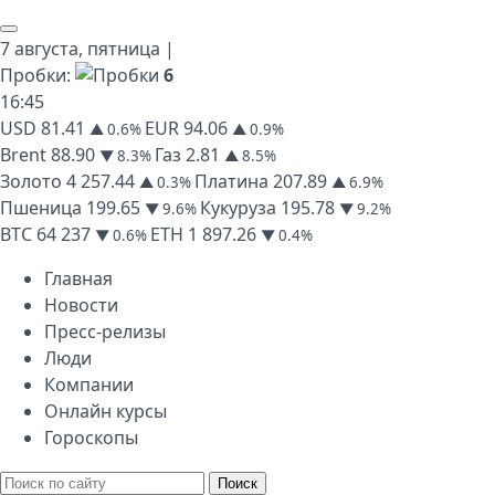
7 августа,
пятница
|
Пробки:
6
16
:
45
USD
81.41
EUR
94.06
▲ 0.6%
▲ 0.9%
Brent
88.90
Газ
2.81
▼ 8.3%
▲ 8.5%
Золото
4 257.44
Платина
207.89
▲ 0.3%
▲ 6.9%
Пшеница
199.65
Кукуруза
195.78
▼ 9.6%
▼ 9.2%
BTC
64 237
ETH
1 897.26
▼ 0.6%
▼ 0.4%
Главная
Новости
Пресс-релизы
Люди
Компании
Онлайн курсы
Гороскопы
Поиск