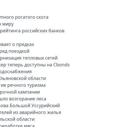
пного рогатого скота
о миру
арейтинга российских банков
вает о предках
еред поездкой
рнизация тепловых сетей
кер теперь доступны на Cbonds
водоснабжения
Ульяновской области
тие речного туризма
орочной кампании
шло возгорание леса
рова Большой Уссурийский
телей из аварийного жилья
ульской области
ереработке мяса