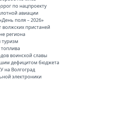
дорог по нацпроекту
илотной авиации
«День поля – 2026»
т волжских пристаней
вне региона
й туризм
 топлива
одов воинской славы
льшим дефицитом бюджета
У на Волгоград
льной электроники