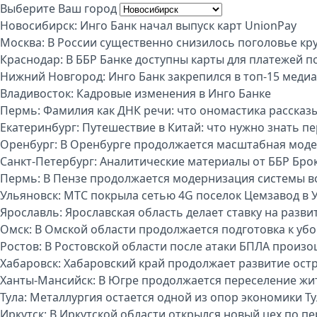
Выберите Ваш город
Новосибирск:
Инго Банк начал выпуск карт UnionPay
Москва:
В России существенно снизилось поголовье кру
Краснодар:
В ББР Банке доступны карты для платежей п
Нижний Новгород:
Инго Банк закрепился в топ-15 меди
Владивосток:
Кадровые изменения в Инго Банке
Пермь:
Фамилия как ДНК речи: что ономастика рассказы
Екатеринбург:
Путешествие в Китай: что нужно знать п
Оренбург:
В Оренбурге продолжается масштабная моде
Санкт-Петербург:
Аналитические материалы от ББР Бро
Пермь:
В Пензе продолжается модернизация системы 
Ульяновск:
МТС покрыла сетью 4G поселок Цемзавод в 
Ярославль:
Ярославская область делает ставку на разви
Омск:
В Омской области продолжается подготовка к уб
Ростов:
В Ростовской области после атаки БПЛА произо
Хабаровск:
Хабаровский край продолжает развитие ост
Ханты-Мансийск:
В Югре продолжается переселение жи
Тула:
Металлургия остается одной из опор экономики Т
Иркутск:
В Иркутской области открылся новый цех по п