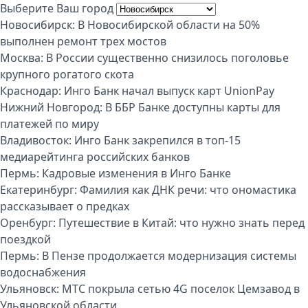
Выберите Ваш город
Новосибирск:
В Новосибирской области на 50%
выполнен ремонт трех мостов
Москва:
В России существенно снизилось поголовье
крупного рогатого скота
Краснодар:
Инго Банк начал выпуск карт UnionPay
Нижний Новгород:
В ББР Банке доступны карты для
платежей по миру
Владивосток:
Инго Банк закрепился в топ-15
медиарейтинга российских банков
Пермь:
Кадровые изменения в Инго Банке
Екатеринбург:
Фамилия как ДНК речи: что ономастика
рассказывает о предках
Оренбург:
Путешествие в Китай: что нужно знать перед
поездкой
Пермь:
В Пензе продолжается модернизация системы
водоснабжения
Ульяновск:
МТС покрыла сетью 4G поселок Цемзавод в
Ульяновской области