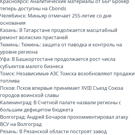
Красноярск:
Аналитические материалы от ББР Брокер
теперь доступны на Cbonds
Челябинск:
Миньяр отмечает 255-летие со дня
основания
Казань:
В Татарстане продолжается масштабный
ремонт волжских пристаней
Тюмень:
Тюмень: защита от паводка и контроль на
уровне региона
Уфа:
В Башкортостане продолжается рост числа
субъектов малого бизнеса
Томск:
Независимые АЗС Томска возобновляют продажи
топлива
Псков:
Псков впервые принимает XVIII Съезд Союза
городов воинской славы
Калининград:
В Счетной палате назвали регионы с
большим дефицитом бюджета
Волгоград:
Андрей Бочаров прокомментировал атаку
ВСУ на Волгоград
Рязань:
В Рязанской области построят завод