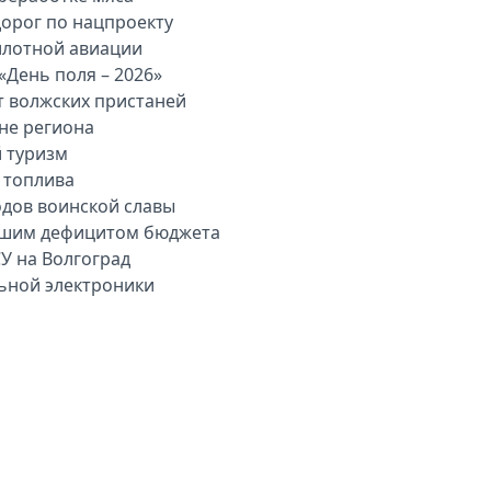
дорог по нацпроекту
илотной авиации
«День поля – 2026»
т волжских пристаней
вне региона
й туризм
 топлива
одов воинской славы
льшим дефицитом бюджета
У на Волгоград
льной электроники