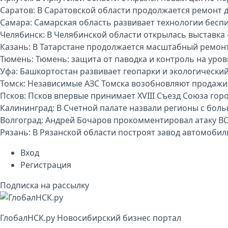
Саратов:
В Саратовской области продолжается ремонт 
Самара:
Самарская область развивает технологии бесп
Челябинск:
В Челябинской области открылась выставка 
Казань:
В Татарстане продолжается масштабный ремон
Тюмень:
Тюмень: защита от паводка и контроль на уро
Уфа:
Башкортостан развивает геопарки и экологически
Томск:
Независимые АЗС Томска возобновляют продажи
Псков:
Псков впервые принимает XVIII Съезд Союза гор
Калининград:
В Счетной палате назвали регионы с бо
Волгоград:
Андрей Бочаров прокомментировал атаку ВС
Рязань:
В Рязанской области построят завод автомоби
Вход
Регистрация
Подписка на рассылку
Глобал
НСК
.py
Новосибирский бизнес портал