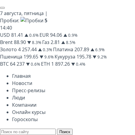
7 августа,
пятница
|
Пробки:
5
14
:
40
USD
81.41
EUR
94.06
▲ 0.6%
▲ 0.9%
Brent
88.90
Газ
2.81
▼ 8.3%
▲ 8.5%
Золото
4 257.44
Платина
207.89
▲ 0.3%
▲ 6.9%
Пшеница
199.65
Кукуруза
195.78
▼ 9.6%
▼ 9.2%
BTC
64 237
ETH
1 897.26
▼ 0.6%
▼ 0.4%
Главная
Новости
Пресс-релизы
Люди
Компании
Онлайн курсы
Гороскопы
Поиск