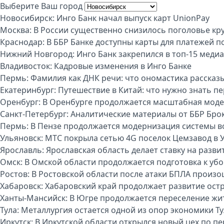
Выберите Ваш город
Новосибирск:
Инго Банк начал выпуск карт UnionPay
Москва:
В России существенно снизилось поголовье кру
Краснодар:
В ББР Банке доступны карты для платежей п
Нижний Новгород:
Инго Банк закрепился в топ-15 меди
Владивосток:
Кадровые изменения в Инго Банке
Пермь:
Фамилия как ДНК речи: что ономастика рассказы
Екатеринбург:
Путешествие в Китай: что нужно знать п
Оренбург:
В Оренбурге продолжается масштабная моде
Санкт-Петербург:
Аналитические материалы от ББР Бро
Пермь:
В Пензе продолжается модернизация системы 
Ульяновск:
МТС покрыла сетью 4G поселок Цемзавод в 
Ярославль:
Ярославская область делает ставку на разви
Омск:
В Омской области продолжается подготовка к уб
Ростов:
В Ростовской области после атаки БПЛА произо
Хабаровск:
Хабаровский край продолжает развитие ост
Ханты-Мансийск:
В Югре продолжается переселение жи
Тула:
Металлургия остается одной из опор экономики Т
Иркутск:
В Иркутской области открылся новый цех по п