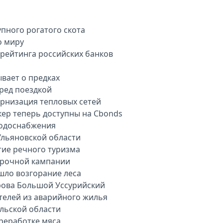
пного рогатого скота
о миру
арейтинга российских банков
вает о предках
еред поездкой
рнизация тепловых сетей
кер теперь доступны на Cbonds
водоснабжения
Ульяновской области
тие речного туризма
орочной кампании
шло возгорание леса
рова Большой Уссурийский
телей из аварийного жилья
ульской области
ереработке мяса