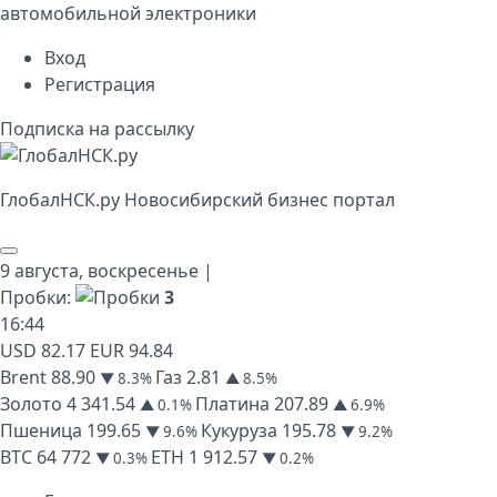
автомобильной электроники
Вход
Регистрация
Подписка на рассылку
Глобал
НСК
.py
Новосибирский бизнес портал
9 августа,
воскресенье
|
Пробки:
3
16
:
44
USD
82.17
EUR
94.84
Brent
88.90
Газ
2.81
▼ 8.3%
▲ 8.5%
Золото
4 341.54
Платина
207.89
▲ 0.1%
▲ 6.9%
Пшеница
199.65
Кукуруза
195.78
▼ 9.6%
▼ 9.2%
BTC
64 772
ETH
1 912.57
▼ 0.3%
▼ 0.2%