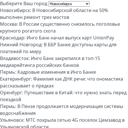
Выберите Ваш город
Новосибирск:
В Новосибирской области на 50%
выполнен ремонт трех мостов
Москва:
В России существенно снизилось поголовье
крупного рогатого скота
Краснодар:
Инго Банк начал выпуск карт UnionPay
Нижний Новгород:
В ББР Банке доступны карты для
платежей по миру
Владивосток:
Инго Банк закрепился в топ-15
медиарейтинга российских банков
Пермь:
Кадровые изменения в Инго Банке
Екатеринбург:
Фамилия как ДНК речи: что ономастика
рассказывает о предках
Оренбург:
Путешествие в Китай: что нужно знать перед
поездкой
Пермь:
В Пензе продолжается модернизация системы
водоснабжения
Ульяновск:
МТС покрыла сетью 4G поселок Цемзавод в
Ульяновской области