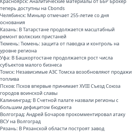
Красноярск:
Аналитические материалы от ББР Брокер
теперь доступны на Cbonds
Челябинск:
Миньяр отмечает 255-летие со дня
основания
Казань:
В Татарстане продолжается масштабный
ремонт волжских пристаней
Тюмень:
Тюмень: защита от паводка и контроль на
уровне региона
Уфа:
В Башкортостане продолжается рост числа
субъектов малого бизнеса
Томск:
Независимые АЗС Томска возобновляют продажи
топлива
Псков:
Псков впервые принимает XVIII Съезд Союза
городов воинской славы
Калининград:
В Счетной палате назвали регионы с
большим дефицитом бюджета
Волгоград:
Андрей Бочаров прокомментировал атаку
ВСУ на Волгоград
Рязань:
В Рязанской области построят завод