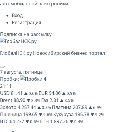
автомобильной электроники
Вход
Регистрация
Подписка на рассылку
Глобал
НСК
.py
Новосибирский бизнес портал
7 августа,
пятница
|
Пробки:
4
21
:
11
USD
81.41
EUR
94.06
▲ 0.6%
▲ 0.9%
Brent
88.90
Газ
2.81
▼ 8.3%
▲ 8.5%
Золото
4 257.44
Платина
207.89
▲ 0.3%
▲ 6.9%
Пшеница
199.65
Кукуруза
195.78
▼ 9.6%
▼ 9.2%
BTC
64 237
ETH
1 897.26
▼ 0.6%
▼ 0.4%