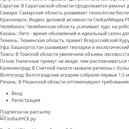
Саратов:
В Саратовской области продолжается ремонт 
Самара:
Самарская область развивает технологии бесп
Красноярск:
Индекс деловой активности ГлобалМедиа P
Челябинск:
Челябинская область усиливает курс на р
Казань:
Лето - время обновлений и идеальный сезон дл
Тюмень:
Тюменская область примет Всероссийский Куру
Уфа:
Башкортостан развивает геопарки и экологически
Томск:
В Томской области увеличили объемы лесовосст
Псков:
Наличные примут не везде: чем расплачиваться т
Калининград:
В Счетной палате назвали регионы с бо
Волгоград:
Волгоградские аграрии собрали первые 1,5 
Рязань:
В Рязанской области оптимизируют требования
Вход
Регистрация
Подписка на рассылку