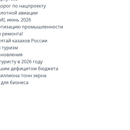
дорог по нацпроекту
илотной авиации
MI, июнь 2026
оботизацию промышленности
я ремонта!
лтай казахов России
й туризм
ановления
уристу в 2026 году
льшим дефицитом бюджета
миллиона тонн зерна
 для бизнеса