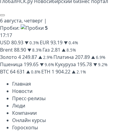
Глобал
НСК
.py
Новосибирский бизнес портал
6 августа,
четверг
|
Пробки:
5
17
:
17
USD
80.93
EUR
93.19
▼ 0.3%
▼ 0.4%
Brent
88.90
Газ
2.81
▼ 8.3%
▲ 8.5%
Золото
4 249.87
Платина
207.89
▲ 2.9%
▲ 6.9%
Пшеница
199.65
Кукуруза
195.78
▼ 9.6%
▼ 9.2%
BTC
64 631
ETH
1 904.22
▲ 0.8%
▲ 2.1%
Главная
Новости
Пресс-релизы
Люди
Компании
Онлайн курсы
Гороскопы