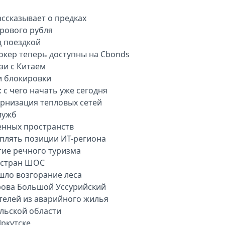
ассказывает о предках
рового рубля
д поездкой
окер теперь доступны на Cbonds
зи с Китаем
и блокировки
 с чего начать уже сегодня
рнизация тепловых сетей
лужб
енных пространств
плять позиции ИТ-региона
тие речного туризма
 стран ШОС
шло возгорание леса
рова Большой Уссурийский
телей из аварийного жилья
ульской области
ркутске