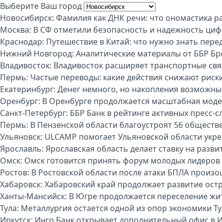
Выберите Ваш город
Новосибирск:
Фамилия как ДНК речи: что ономастика р
Москва:
В СФ отметили безопасность и надежность циф
Краснодар:
Путешествие в Китай: что нужно знать пере
Нижний Новгород:
Аналитические материалы от ББР Бр
Владивосток:
Владивосток расширяет транспортные свя
Пермь:
Частые переводы: какие действия снижают риск
Екатеринбург:
Денег немного, но накопления возможны:
Оренбург:
В Оренбурге продолжается масштабная моде
Санкт-Петербург:
ББР Банк в рейтинге активных пресс-с
Пермь:
В Пензенской области благоустроят 56 обществ
Ульяновск:
ULCAMP помогает Ульяновской области укре
Ярославль:
Ярославская область делает ставку на разви
Омск:
Омск готовится принять форум молодых лидеров
Ростов:
В Ростовской области после атаки БПЛА произо
Хабаровск:
Хабаровский край продолжает развитие ост
Ханты-Мансийск:
В Югре продолжается переселение жи
Тула:
Металлургия остается одной из опор экономики Т
Иркутск:
Инго Банк открывает дополнительный офис в И