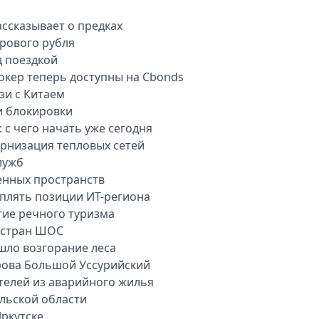
ассказывает о предках
рового рубля
д поездкой
окер теперь доступны на Cbonds
зи с Китаем
и блокировки
 с чего начать уже сегодня
рнизация тепловых сетей
лужб
енных пространств
плять позиции ИТ-региона
тие речного туризма
 стран ШОС
шло возгорание леса
рова Большой Уссурийский
телей из аварийного жилья
ульской области
ркутске