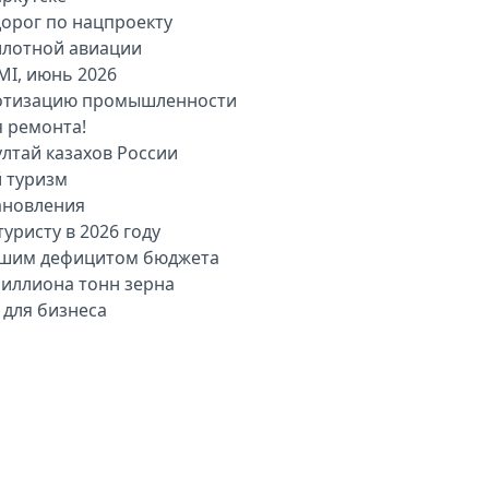
дорог по нацпроекту
илотной авиации
MI, июнь 2026
оботизацию промышленности
я ремонта!
лтай казахов России
й туризм
ановления
уристу в 2026 году
льшим дефицитом бюджета
миллиона тонн зерна
 для бизнеса