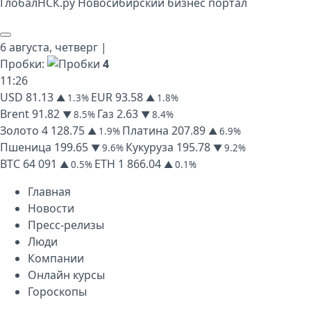
Глобал
НСК
.py
Новосибирский бизнес портал
6 августа,
четверг
|
Пробки:
4
11
:
26
USD
81.13
EUR
93.58
▲ 1.3%
▲ 1.8%
Brent
91.82
Газ
2.63
▼ 8.5%
▼ 8.4%
Золото
4 128.75
Платина
207.89
▲ 1.9%
▲ 6.9%
Пшеница
199.65
Кукуруза
195.78
▼ 9.6%
▼ 9.2%
BTC
64 091
ETH
1 866.04
▲ 0.5%
▲ 0.1%
Главная
Новости
Пресс-релизы
Люди
Компании
Онлайн курсы
Гороскопы