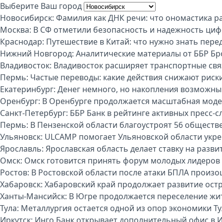
Выберите Ваш город
Новосибирск:
Фамилия как ДНК речи: что ономастика р
Москва:
В СФ отметили безопасность и надежность циф
Краснодар:
Путешествие в Китай: что нужно знать пере
Нижний Новгород:
Аналитические материалы от ББР Бр
Владивосток:
Владивосток расширяет транспортные свя
Пермь:
Частые переводы: какие действия снижают риск
Екатеринбург:
Денег немного, но накопления возможны:
Оренбург:
В Оренбурге продолжается масштабная моде
Санкт-Петербург:
ББР Банк в рейтинге активных пресс-с
Пермь:
В Пензенской области благоустроят 56 обществ
Ульяновск:
ULCAMP помогает Ульяновской области укре
Ярославль:
Ярославская область делает ставку на разви
Омск:
Омск готовится принять форум молодых лидеров
Ростов:
В Ростовской области после атаки БПЛА произо
Хабаровск:
Хабаровский край продолжает развитие ост
Ханты-Мансийск:
В Югре продолжается переселение жи
Тула:
Металлургия остается одной из опор экономики Т
Иркутск:
Инго Банк открывает дополнительный офис в И