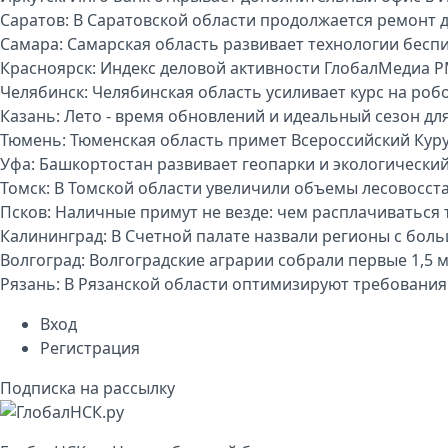
Саратов:
В Саратовской области продолжается ремонт 
Самара:
Самарская область развивает технологии бесп
Красноярск:
Индекс деловой активности ГлобалМедиа P
Челябинск:
Челябинская область усиливает курс на р
Казань:
Лето - время обновлений и идеальный сезон дл
Тюмень:
Тюменская область примет Всероссийский Куру
Уфа:
Башкортостан развивает геопарки и экологически
Томск:
В Томской области увеличили объемы лесовосст
Псков:
Наличные примут не везде: чем расплачиваться т
Калининград:
В Счетной палате назвали регионы с бо
Волгоград:
Волгоградские аграрии собрали первые 1,5 
Рязань:
В Рязанской области оптимизируют требования
Вход
Регистрация
Подписка на рассылку