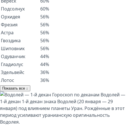
Вереск
60%
Подсолнух
60%
Орхидея
56%
Фрезия
56%
Астра
56%
Гвоздика
56%
Шиповник
56%
Одуванчик
44%
Гладиолус
44%
Эдельвейс
36%
Лотос
36%
Показать все ↓
Гороскоп по деканам
Водолей —
1-й декан
1-й декан знака Водолей (20 января — 29
января) под влиянием планеты Уран. Рождённые в этот
период усиливают уранианскую оригинальность
Водолея.