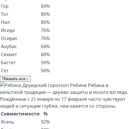
Гор
84%
Тот
80%
Нил
80%
Исида
76%
Осирис
76%
Анубис
64%
Сехмет
60%
Бастет
56%
Сет
56%
Показать все ↓
Друидский гороскоп
Рябина
Рябина в
кельтской традиции — дерево защиты и ясного взгляда.
Рождённые с 21 января по 17 февраля часто чувствуют
людей и ситуации глубже, чем кажется со стороны.
Совместимости
%
Ясень
92%