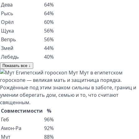
Дева
64%
Рысь
64%
Орёл
60%
Щука
56%
Вепрь
56%
Змей
44%
Лебедь
40%
Показать все ↓
Египетский гороскоп
Мут
Мут в египетском
гороскопе — великая мать и защитница порядка.
Рождённые под этим знаком сильны в заботе, границ и
умении оберегать дом, семью и то, что считают
священным.
Совместимости
%
Геб
96%
Амон-Ра
92%
Мут
88%