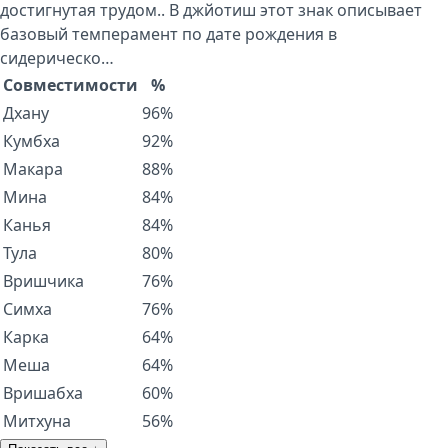
достигнутая трудом.. В джйотиш этот знак описывает
базовый темперамент по дате рождения в
сидерическо…
Совместимости
%
Дхану
96%
Кумбха
92%
Макара
88%
Мина
84%
Канья
84%
Тула
80%
Вришчика
76%
Симха
76%
Карка
64%
Меша
64%
Вришабха
60%
Митхуна
56%