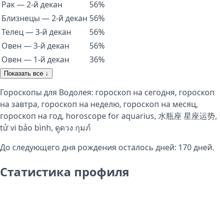
Рак — 2-й декан
56%
Близнецы — 2-й декан
56%
Телец — 3-й декан
56%
Овен — 3-й декан
56%
Овен — 1-й декан
36%
Показать все ↓
Гороскопы для Водолея:
гороскоп на сегодня
,
гороскоп
на завтра
,
гороскоп на неделю
,
гороскоп на месяц
,
гороскоп на год
,
horoscope for aquarius
,
水瓶座 星座运势
,
tử vi bảo bình
,
ดูดวง กุมภ์
До следующего дня рождения осталось дней:
170
дней.
Статистика профиля