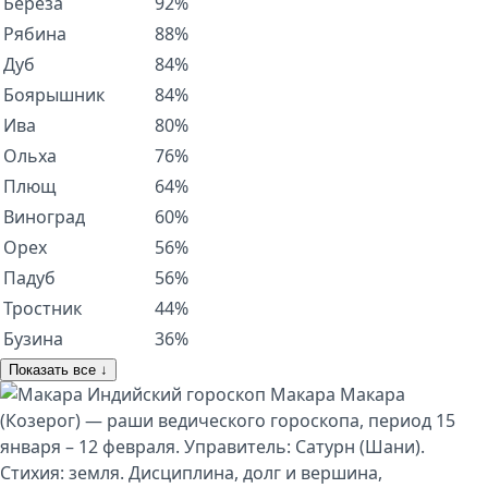
Берёза
92%
Рябина
88%
Дуб
84%
Боярышник
84%
Ива
80%
Ольха
76%
Плющ
64%
Виноград
60%
Орех
56%
Падуб
56%
Тростник
44%
Бузина
36%
Показать все ↓
Индийский гороскоп
Макара
Макара
(Козерог) — раши ведического гороскопа, период 15
января – 12 февраля. Управитель: Сатурн (Шани).
Стихия: земля. Дисциплина, долг и вершина,