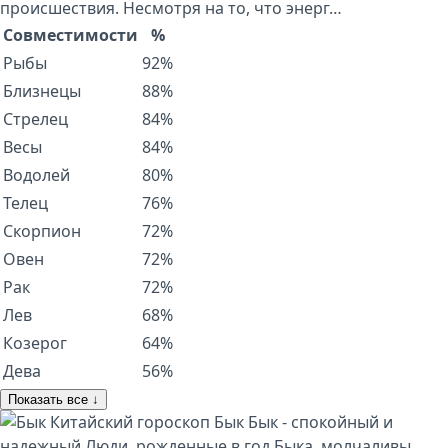
происшествия. Несмотря на то, что энерг…
Совместимости
%
Рыбы
92%
Близнецы
88%
Стрелец
84%
Весы
84%
Водолей
80%
Телец
76%
Скорпион
72%
Овен
72%
Рак
72%
Лев
68%
Козерог
64%
Дева
56%
Показать все ↓
Китайский гороскоп
Бык
Бык - спокойный и
надежный Люди, рожденные в год Быка, молчаливы,