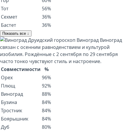
Гор
60%
Тот
56%
Сехмет
36%
Бастет
36%
Показать все ↓
Друидский гороскоп
Виноград
Виноград
связан с осенним равноденствием и культурой
изобилия. Рождённые с 2 сентября по 29 сентября
часто тонко чувствуют стиль и настроение.
Совместимости
%
Орех
96%
Плющ
92%
Виноград
88%
Бузина
84%
Тростник
84%
Боярышник
84%
Дуб
80%