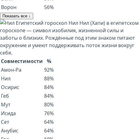
Ворон
56%
Показать все ↓
Египетский гороскоп
Нил
Нил (Хапи) в египетском
гороскопе — символ изобилия, жизненной силы и
заботы о близких. Рождённые под этим знаком питают
окружение и умеют поддерживать поток жизни вокруг
себя.
Совместимости
%
Амон-Ра
92%
Нил
88%
Осирис
84%
Геб
84%
Мут
80%
Исида
76%
Сет
64%
Анубис
64%