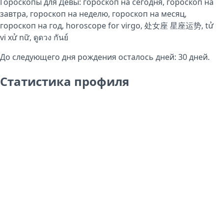
Гороскопы для Девы:
гороскоп на сегодня
,
гороскоп на
завтра
,
гороскоп на неделю
,
гороскоп на месяц
,
гороскоп на год
,
horoscope for virgo
,
处女座 星座运势
,
tử
vi xử nữ
,
ดูดวง กันย์
До следующего дня рождения осталось дней:
30
дней.
Статистика профиля