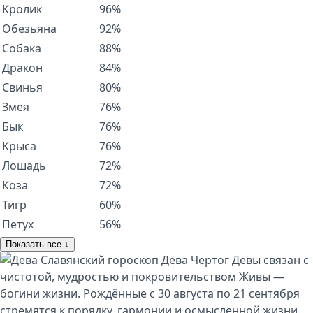
Кролик
96%
Обезьяна
92%
Собака
88%
Дракон
84%
Свинья
80%
Змея
76%
Бык
76%
Крыса
76%
Лошадь
72%
Коза
72%
Тигр
60%
Петух
56%
Показать все ↓
Славянский гороскоп
Дева
Чертог Девы связан с
чистотой, мудростью и покровительством Живы —
богини жизни. Рождённые с 30 августа по 21 сентября
стремятся к порядку, гармонии и осмысленной жизни.