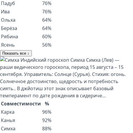
Падуб
76%
Ива
76%
Ольха
64%
Берёза
64%
Рябина
60%
Ясень
56%
Показать все ↓
Индийский гороскоп
Симха
Симха (Лев) —
раши ведического гороскопа, период 15 августа – 15
сентября. Управитель: Солнце (Сурья). Стихия: огонь.
Солнечное достоинство, щедрость и потребность
сиять.. В джйотиш этот знак описывает базовый
темперамент по дате рождения в сидериче…
Совместимости
%
Карка
96%
Канья
92%
Симха
88%