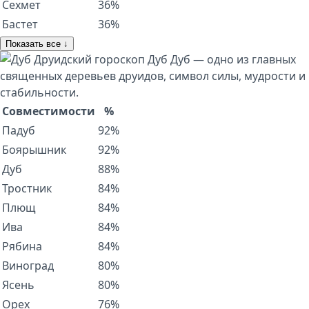
Сехмет
36%
Бастет
36%
Показать все ↓
Друидский гороскоп
Дуб
Дуб — одно из главных
священных деревьев друидов, символ силы, мудрости и
стабильности.
Совместимости
%
Падуб
92%
Боярышник
92%
Дуб
88%
Тростник
84%
Плющ
84%
Ива
84%
Рябина
84%
Виноград
80%
Ясень
80%
Орех
76%