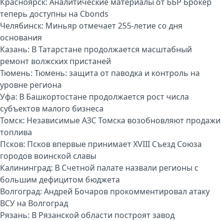
Красноярск:
Аналитические материалы от ББР Брокер
теперь доступны на Cbonds
Челябинск:
Миньяр отмечает 255-летие со дня
основания
Казань:
В Татарстане продолжается масштабный
ремонт волжских пристаней
Тюмень:
Тюмень: защита от паводка и контроль на
уровне региона
Уфа:
В Башкортостане продолжается рост числа
субъектов малого бизнеса
Томск:
Независимые АЗС Томска возобновляют продажи
топлива
Псков:
Псков впервые принимает XVIII Съезд Союза
городов воинской славы
Калининград:
В Счетной палате назвали регионы с
большим дефицитом бюджета
Волгоград:
Андрей Бочаров прокомментировал атаку
ВСУ на Волгоград
Рязань:
В Рязанской области построят завод