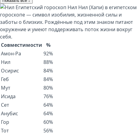
Показать все ↓
Египетский гороскоп
Нил
Нил (Хапи) в египетском
гороскопе — символ изобилия, жизненной силы и
заботы о близких. Рождённые под этим знаком питают
окружение и умеют поддерживать поток жизни вокруг
себя.
Совместимости
%
Амон-Ра
92%
Нил
88%
Осирис
84%
Геб
84%
Мут
80%
Исида
76%
Сет
64%
Анубис
64%
Гор
60%
Тот
56%