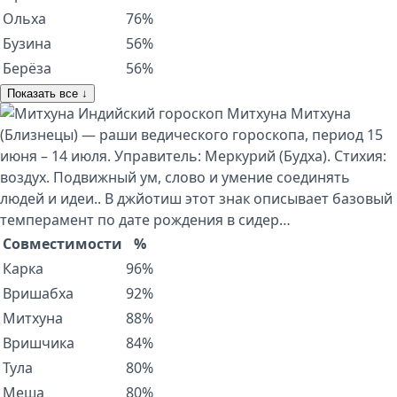
Ольха
76%
Бузина
56%
Берёза
56%
Показать все ↓
Индийский гороскоп
Митхуна
Митхуна
(Близнецы) — раши ведического гороскопа, период 15
июня – 14 июля. Управитель: Меркурий (Будха). Стихия:
воздух. Подвижный ум, слово и умение соединять
людей и идеи.. В джйотиш этот знак описывает базовый
темперамент по дате рождения в сидер…
Совместимости
%
Карка
96%
Вришабха
92%
Митхуна
88%
Вришчика
84%
Тула
80%
Меша
80%