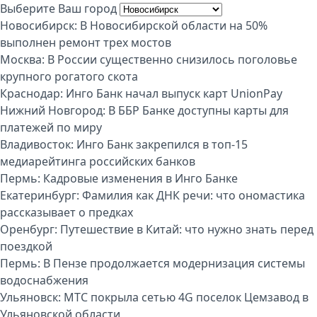
Выберите Ваш город
Новосибирск:
В Новосибирской области на 50%
выполнен ремонт трех мостов
Москва:
В России существенно снизилось поголовье
крупного рогатого скота
Краснодар:
Инго Банк начал выпуск карт UnionPay
Нижний Новгород:
В ББР Банке доступны карты для
платежей по миру
Владивосток:
Инго Банк закрепился в топ-15
медиарейтинга российских банков
Пермь:
Кадровые изменения в Инго Банке
Екатеринбург:
Фамилия как ДНК речи: что ономастика
рассказывает о предках
Оренбург:
Путешествие в Китай: что нужно знать перед
поездкой
Пермь:
В Пензе продолжается модернизация системы
водоснабжения
Ульяновск:
МТС покрыла сетью 4G поселок Цемзавод в
Ульяновской области