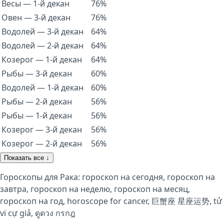
Весы — 1-й декан
76%
Овен — 3-й декан
76%
Водолей — 3-й декан
64%
Водолей — 2-й декан
64%
Козерог — 1-й декан
64%
Рыбы — 3-й декан
60%
Водолей — 1-й декан
60%
Рыбы — 2-й декан
56%
Рыбы — 1-й декан
56%
Козерог — 3-й декан
56%
Козерог — 2-й декан
56%
Показать все ↓
Гороскопы для Рака:
гороскоп на сегодня
,
гороскоп на
завтра
,
гороскоп на неделю
,
гороскоп на месяц
,
гороскоп на год
,
horoscope for cancer
,
巨蟹座 星座运势
,
tử
vi cự giả
,
ดูดวง กรกฎ