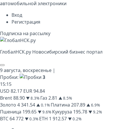
автомобильной электроники
Вход
Регистрация
Подписка на рассылку
Глобал
НСК
.py
Новосибирский бизнес портал
9 августа,
воскресенье
|
Пробки:
3
15
:
15
USD
82.17
EUR
94.84
Brent
88.90
Газ
2.81
▼ 8.3%
▲ 8.5%
Золото
4 341.54
Платина
207.89
▲ 0.1%
▲ 6.9%
Пшеница
199.65
Кукуруза
195.78
▼ 9.6%
▼ 9.2%
BTC
64 772
ETH
1 912.57
▼ 0.3%
▼ 0.2%