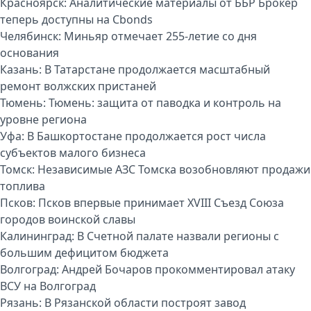
Красноярск:
Аналитические материалы от ББР Брокер
теперь доступны на Cbonds
Челябинск:
Миньяр отмечает 255-летие со дня
основания
Казань:
В Татарстане продолжается масштабный
ремонт волжских пристаней
Тюмень:
Тюмень: защита от паводка и контроль на
уровне региона
Уфа:
В Башкортостане продолжается рост числа
субъектов малого бизнеса
Томск:
Независимые АЗС Томска возобновляют продажи
топлива
Псков:
Псков впервые принимает XVIII Съезд Союза
городов воинской славы
Калининград:
В Счетной палате назвали регионы с
большим дефицитом бюджета
Волгоград:
Андрей Бочаров прокомментировал атаку
ВСУ на Волгоград
Рязань:
В Рязанской области построят завод