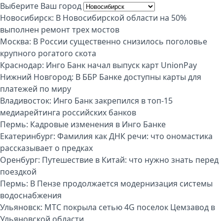
Выберите Ваш город
Новосибирск:
В Новосибирской области на 50%
выполнен ремонт трех мостов
Москва:
В России существенно снизилось поголовье
крупного рогатого скота
Краснодар:
Инго Банк начал выпуск карт UnionPay
Нижний Новгород:
В ББР Банке доступны карты для
платежей по миру
Владивосток:
Инго Банк закрепился в топ-15
медиарейтинга российских банков
Пермь:
Кадровые изменения в Инго Банке
Екатеринбург:
Фамилия как ДНК речи: что ономастика
рассказывает о предках
Оренбург:
Путешествие в Китай: что нужно знать перед
поездкой
Пермь:
В Пензе продолжается модернизация системы
водоснабжения
Ульяновск:
МТС покрыла сетью 4G поселок Цемзавод в
Ульяновской области