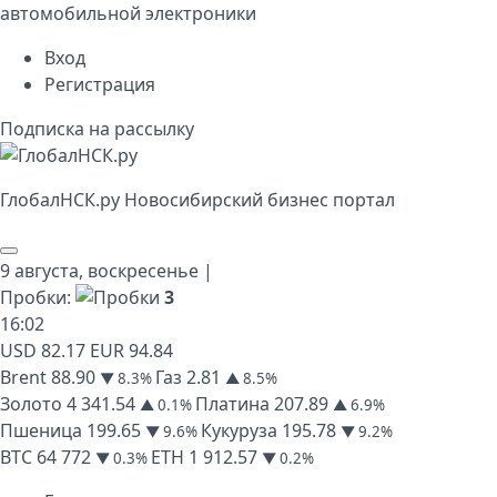
автомобильной электроники
Вход
Регистрация
Подписка на рассылку
Глобал
НСК
.py
Новосибирский бизнес портал
9 августа,
воскресенье
|
Пробки:
3
16
:
02
USD
82.17
EUR
94.84
Brent
88.90
Газ
2.81
▼ 8.3%
▲ 8.5%
Золото
4 341.54
Платина
207.89
▲ 0.1%
▲ 6.9%
Пшеница
199.65
Кукуруза
195.78
▼ 9.6%
▼ 9.2%
BTC
64 772
ETH
1 912.57
▼ 0.3%
▼ 0.2%