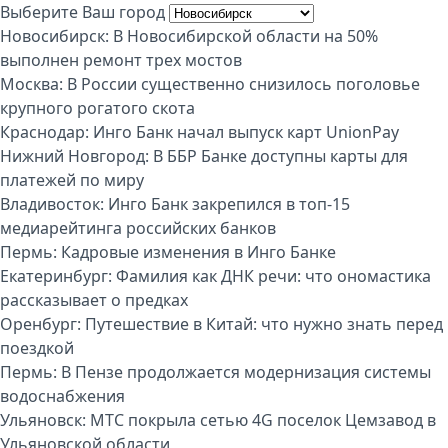
Выберите Ваш город
Новосибирск:
В Новосибирской области на 50%
выполнен ремонт трех мостов
Москва:
В России существенно снизилось поголовье
крупного рогатого скота
Краснодар:
Инго Банк начал выпуск карт UnionPay
Нижний Новгород:
В ББР Банке доступны карты для
платежей по миру
Владивосток:
Инго Банк закрепился в топ-15
медиарейтинга российских банков
Пермь:
Кадровые изменения в Инго Банке
Екатеринбург:
Фамилия как ДНК речи: что ономастика
рассказывает о предках
Оренбург:
Путешествие в Китай: что нужно знать перед
поездкой
Пермь:
В Пензе продолжается модернизация системы
водоснабжения
Ульяновск:
МТС покрыла сетью 4G поселок Цемзавод в
Ульяновской области