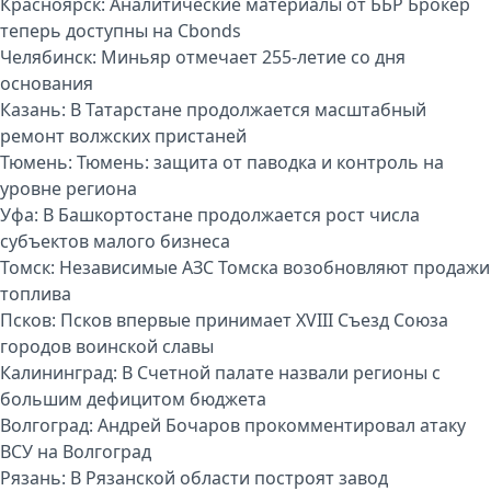
Красноярск:
Аналитические материалы от ББР Брокер
теперь доступны на Cbonds
Челябинск:
Миньяр отмечает 255-летие со дня
основания
Казань:
В Татарстане продолжается масштабный
ремонт волжских пристаней
Тюмень:
Тюмень: защита от паводка и контроль на
уровне региона
Уфа:
В Башкортостане продолжается рост числа
субъектов малого бизнеса
Томск:
Независимые АЗС Томска возобновляют продажи
топлива
Псков:
Псков впервые принимает XVIII Съезд Союза
городов воинской славы
Калининград:
В Счетной палате назвали регионы с
большим дефицитом бюджета
Волгоград:
Андрей Бочаров прокомментировал атаку
ВСУ на Волгоград
Рязань:
В Рязанской области построят завод