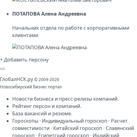
ПОТАПОВА Алена Андреевна
Начальник отдела по работе с корпоративными
клиентами
+ Добавить персону
Глобал
НСК
.py
© 2004-2026
Новосибирский бизнес портал
Новости бизнеса
и
пресс-релизы компаний
.
Рейтинг персон
и
компаний
.
База
вакансий
и
резюме
.
Гороскопы
·
Индивидуальный гороскоп
·
Расчет
совместимости
·
Китайский гороскоп
·
Славянский
гороскоп
·
Египетский гороскоп
·
Индийский