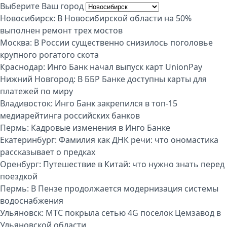
Выберите Ваш город
Новосибирск:
В Новосибирской области на 50%
выполнен ремонт трех мостов
Москва:
В России существенно снизилось поголовье
крупного рогатого скота
Краснодар:
Инго Банк начал выпуск карт UnionPay
Нижний Новгород:
В ББР Банке доступны карты для
платежей по миру
Владивосток:
Инго Банк закрепился в топ-15
медиарейтинга российских банков
Пермь:
Кадровые изменения в Инго Банке
Екатеринбург:
Фамилия как ДНК речи: что ономастика
рассказывает о предках
Оренбург:
Путешествие в Китай: что нужно знать перед
поездкой
Пермь:
В Пензе продолжается модернизация системы
водоснабжения
Ульяновск:
МТС покрыла сетью 4G поселок Цемзавод в
Ульяновской области