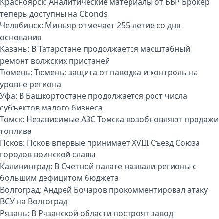
Красноярск:
Аналитические материалы от ББР Брокер
теперь доступны на Cbonds
Челябинск:
Миньяр отмечает 255-летие со дня
основания
Казань:
В Татарстане продолжается масштабный
ремонт волжских пристаней
Тюмень:
Тюмень: защита от паводка и контроль на
уровне региона
Уфа:
В Башкортостане продолжается рост числа
субъектов малого бизнеса
Томск:
Независимые АЗС Томска возобновляют продажи
топлива
Псков:
Псков впервые принимает XVIII Съезд Союза
городов воинской славы
Калининград:
В Счетной палате назвали регионы с
большим дефицитом бюджета
Волгоград:
Андрей Бочаров прокомментировал атаку
ВСУ на Волгоград
Рязань:
В Рязанской области построят завод