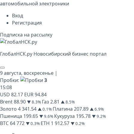
автомобильной электроники
Вход
Регистрация
Подписка на рассылку
Глобал
НСК
.py
Новосибирский бизнес портал
9 августа,
воскресенье
|
Пробки:
3
15
:
08
USD
82.17
EUR
94.84
Brent
88.90
Газ
2.81
▼ 8.3%
▲ 8.5%
Золото
4 341.54
Платина
207.89
▲ 0.1%
▲ 6.9%
Пшеница
199.65
Кукуруза
195.78
▼ 9.6%
▼ 9.2%
BTC
64 772
ETH
1 912.57
▼ 0.3%
▼ 0.2%