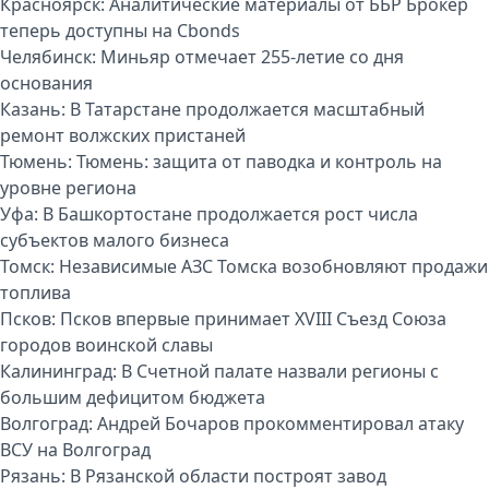
Красноярск:
Аналитические материалы от ББР Брокер
теперь доступны на Cbonds
Челябинск:
Миньяр отмечает 255-летие со дня
основания
Казань:
В Татарстане продолжается масштабный
ремонт волжских пристаней
Тюмень:
Тюмень: защита от паводка и контроль на
уровне региона
Уфа:
В Башкортостане продолжается рост числа
субъектов малого бизнеса
Томск:
Независимые АЗС Томска возобновляют продажи
топлива
Псков:
Псков впервые принимает XVIII Съезд Союза
городов воинской славы
Калининград:
В Счетной палате назвали регионы с
большим дефицитом бюджета
Волгоград:
Андрей Бочаров прокомментировал атаку
ВСУ на Волгоград
Рязань:
В Рязанской области построят завод