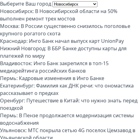
Выберите Ваш город
Новосибирск:
В Новосибирской области на 50%
выполнен ремонт трех мостов
Москва:
В России существенно снизилось поголовье
крупного рогатого скота
Краснодар:
Инго Банк начал выпуск карт UnionPay
Нижний Новгород:
В ББР Банке доступны карты для
платежей по миру
Владивосток:
Инго Банк закрепился в топ-15
медиарейтинга российских банков
Пермь:
Кадровые изменения в Инго Банке
Екатеринбург:
Фамилия как ДНК речи: что ономастика
рассказывает о предках
Оренбург:
Путешествие в Китай: что нужно знать перед
поездкой
Пермь:
В Пензе продолжается модернизация системы
водоснабжения
Ульяновск:
МТС покрыла сетью 4G поселок Цемзавод в
Ульяновской области