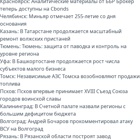
Красноярск:
Аналитические материалы от ББР Брокер
теперь доступны на Cbonds
Челябинск:
Миньяр отмечает 255-летие со дня
основания
Казань:
В Татарстане продолжается масштабный
ремонт волжских пристаней
Тюмень:
Тюмень: защита от паводка и контроль на
уровне региона
Уфа:
В Башкортостане продолжается рост числа
субъектов малого бизнеса
Томск:
Независимые АЗС Томска возобновляют продажи
топлива
Псков:
Псков впервые принимает XVIII Съезд Союза
городов воинской славы
Калининград:
В Счетной палате назвали регионы с
большим дефицитом бюджета
Волгоград:
Андрей Бочаров прокомментировал атаку
ВСУ на Волгоград
Рязань:
В Рязанской области построят завод