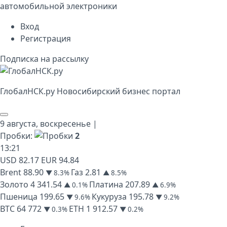
автомобильной электроники
Вход
Регистрация
Подписка на рассылку
Глобал
НСК
.py
Новосибирский бизнес портал
9 августа,
воскресенье
|
Пробки:
2
13
:
21
USD
82.17
EUR
94.84
Brent
88.90
Газ
2.81
▼ 8.3%
▲ 8.5%
Золото
4 341.54
Платина
207.89
▲ 0.1%
▲ 6.9%
Пшеница
199.65
Кукуруза
195.78
▼ 9.6%
▼ 9.2%
BTC
64 772
ETH
1 912.57
▼ 0.3%
▼ 0.2%