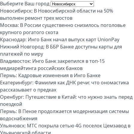
Выберите Ваш город
Новосибирск:
В Новосибирской области на 50%
выполнен ремонт трех мостов
Москва:
В России существенно снизилось поголовье
крупного рогатого скота
Краснодар:
Инго Банк начал выпуск карт UnionPay
Нижний Новгород:
В ББР Банке доступны карты для
платежей по миру
Владивосток:
Инго Банк закрепился в топ-15
медиарейтинга российских банков
Пермь:
Кадровые изменения в Инго Банке
Екатеринбург:
Фамилия как ДНК речи: что ономастика
рассказывает о предках
Оренбург:
Путешествие в Китай: что нужно знать перед
поездкой
Пермь:
В Пензе продолжается модернизация системы
водоснабжения
Ульяновск:
МТС покрыла сетью 4G поселок Цемзавод в
Ульяновской области