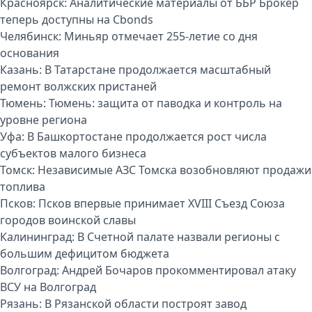
Красноярск:
Аналитические материалы от ББР Брокер
теперь доступны на Cbonds
Челябинск:
Миньяр отмечает 255-летие со дня
основания
Казань:
В Татарстане продолжается масштабный
ремонт волжских пристаней
Тюмень:
Тюмень: защита от паводка и контроль на
уровне региона
Уфа:
В Башкортостане продолжается рост числа
субъектов малого бизнеса
Томск:
Независимые АЗС Томска возобновляют продажи
топлива
Псков:
Псков впервые принимает XVIII Съезд Союза
городов воинской славы
Калининград:
В Счетной палате назвали регионы с
большим дефицитом бюджета
Волгоград:
Андрей Бочаров прокомментировал атаку
ВСУ на Волгоград
Рязань:
В Рязанской области построят завод