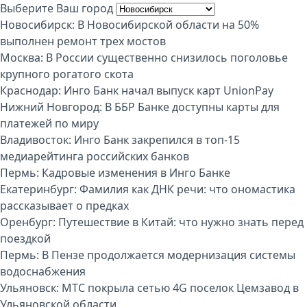
Выберите Ваш город
Новосибирск:
В Новосибирской области на 50%
выполнен ремонт трех мостов
Москва:
В России существенно снизилось поголовье
крупного рогатого скота
Краснодар:
Инго Банк начал выпуск карт UnionPay
Нижний Новгород:
В ББР Банке доступны карты для
платежей по миру
Владивосток:
Инго Банк закрепился в топ-15
медиарейтинга российских банков
Пермь:
Кадровые изменения в Инго Банке
Екатеринбург:
Фамилия как ДНК речи: что ономастика
рассказывает о предках
Оренбург:
Путешествие в Китай: что нужно знать перед
поездкой
Пермь:
В Пензе продолжается модернизация системы
водоснабжения
Ульяновск:
МТС покрыла сетью 4G поселок Цемзавод в
Ульяновской области