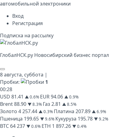
автомобильной электроники
Вход
Регистрация
Подписка на рассылку
Глобал
НСК
.py
Новосибирский бизнес портал
8 августа,
суббота
|
Пробки:
1
00
:
28
USD
81.41
EUR
94.06
▲ 0.6%
▲ 0.9%
Brent
88.90
Газ
2.81
▼ 8.3%
▲ 8.5%
Золото
4 257.44
Платина
207.89
▲ 0.3%
▲ 6.9%
Пшеница
199.65
Кукуруза
195.78
▼ 9.6%
▼ 9.2%
BTC
64 237
ETH
1 897.26
▼ 0.6%
▼ 0.4%