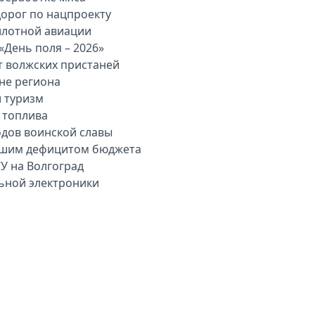
дорог по нацпроекту
илотной авиации
«День поля – 2026»
т волжских пристаней
вне региона
й туризм
 топлива
одов воинской славы
льшим дефицитом бюджета
У на Волгоград
льной электроники