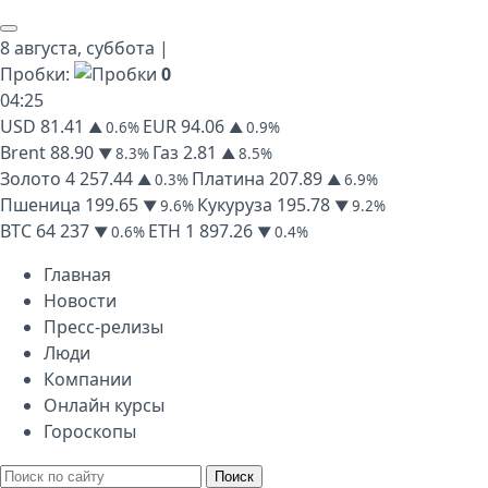
8 августа,
суббота
|
Пробки:
0
04
:
25
USD
81.41
EUR
94.06
▲ 0.6%
▲ 0.9%
Brent
88.90
Газ
2.81
▼ 8.3%
▲ 8.5%
Золото
4 257.44
Платина
207.89
▲ 0.3%
▲ 6.9%
Пшеница
199.65
Кукуруза
195.78
▼ 9.6%
▼ 9.2%
BTC
64 237
ETH
1 897.26
▼ 0.6%
▼ 0.4%
Главная
Новости
Пресс-релизы
Люди
Компании
Онлайн курсы
Гороскопы
Поиск