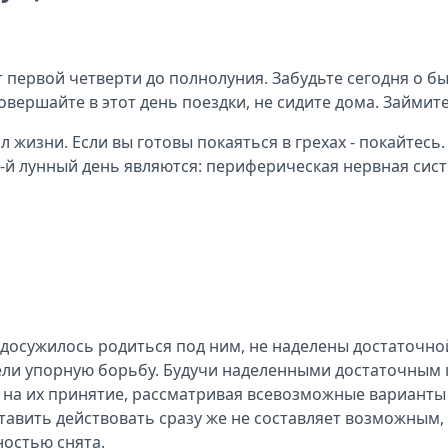
от первой четверти до полнолуния. Забудьте сегодня о 
овершайте в этот день поездки, не сидите дома. Займи
л жизни. Если вы готовы покаяться в грехах - покайтес
-й лунный день являются: периферическая нервная сист
 удосужилось родиться под ним, не наделены достаточн
ежели упорную борьбу. Будучи наделенными достаточны
 на их принятие, рассматривая всевозможные варианты 
тавить действовать сразу же не составляет возможным, 
ностью снята.