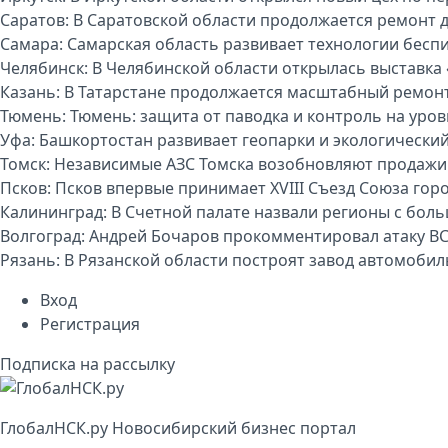
Саратов:
В Саратовской области продолжается ремонт 
Самара:
Самарская область развивает технологии бесп
Челябинск:
В Челябинской области открылась выставка 
Казань:
В Татарстане продолжается масштабный ремон
Тюмень:
Тюмень: защита от паводка и контроль на уро
Уфа:
Башкортостан развивает геопарки и экологически
Томск:
Независимые АЗС Томска возобновляют продажи
Псков:
Псков впервые принимает XVIII Съезд Союза гор
Калининград:
В Счетной палате назвали регионы с бо
Волгоград:
Андрей Бочаров прокомментировал атаку ВС
Рязань:
В Рязанской области построят завод автомоби
Вход
Регистрация
Подписка на рассылку
Глобал
НСК
.py
Новосибирский бизнес портал