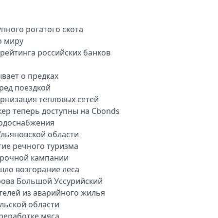
пного рогатого скота
о миру
арейтинга российских банков
вает о предках
еред поездкой
рнизация тепловых сетей
кер теперь доступны на Cbonds
водоснабжения
Ульяновской области
тие речного туризма
орочной кампании
шло возгорание леса
рова Большой Уссурийский
телей из аварийного жилья
ульской области
ереработке мяса