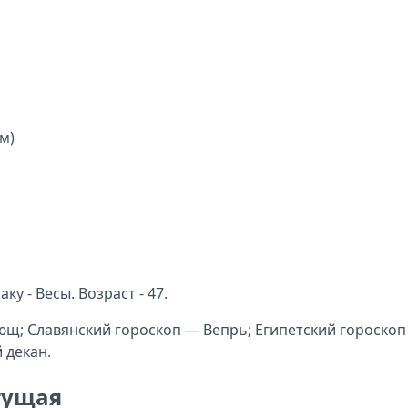
м)
у - Весы. Возраст - 47.
ющ; Славянский гороскоп — Вепрь; Египетский гороскоп
 декан.
стущая