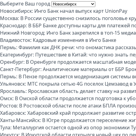
Выберите Ваш город
Новосибирск:
Инго Банк начал выпуск карт UnionPay
Москва:
В России существенно снизилось поголовье кру
Краснодар:
В ББР Банке доступны карты для платежей п
Нижний Новгород:
Инго Банк закрепился в топ-15 меди
Владивосток:
Кадровые изменения в Инго Банке
Пермь:
Фамилия как ДНК речи: что ономастика рассказы
Екатеринбург:
Путешествие в Китай: что нужно знать п
Оренбург:
В Оренбурге продолжается масштабная моде
Санкт-Петербург:
Аналитические материалы от ББР Бро
Пермь:
В Пензе продолжается модернизация системы 
Ульяновск:
МТС покрыла сетью 4G поселок Цемзавод в 
Ярославль:
Ярославская область делает ставку на разви
Омск:
В Омской области продолжается подготовка к уб
Ростов:
В Ростовской области после атаки БПЛА произо
Хабаровск:
Хабаровский край продолжает развитие ост
Ханты-Мансийск:
В Югре продолжается переселение жи
Тула:
Металлургия остается одной из опор экономики Т
Иркутск:
В Иркутской области открылся новый цех по п