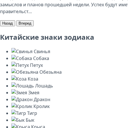
замыслов и планов прошедшей недели. Успех будут им
правительст…
Назад
Вперед
Китайские знаки зодиака
Свинья
Собака
Петух
Обезьяна
Коза
Лошадь
Змея
Дракон
Кролик
Тигр
Бык
Крыса