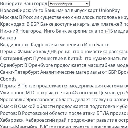
Выберите Ваш город
Новосибирск:
Инго Банк начал выпуск карт UnionPay
Москва:
В России существенно снизилось поголовье кру
Краснодар:
В ББР Банке доступны карты для платежей п
Нижний Новгород:
Инго Банк закрепился в топ-15 меди
банков
Владивосток:
Кадровые изменения в Инго Банке
Пермь:
Фамилия как ДНК речи: что ономастика рассказы
Екатеринбург:
Путешествие в Китай: что нужно знать п
Оренбург:
В Оренбурге продолжается масштабная моде
Санкт-Петербург:
Аналитические материалы от ББР Брок
Cbonds
Пермь:
В Пензе продолжается модернизация системы 
Ульяновск:
МТС покрыла сетью 4G поселок Цемзавод в 
Ярославль:
Ярославская область делает ставку на разви
Омск:
В Омской области продолжается подготовка к уб
Ростов:
В Ростовской области после атаки БПЛА произо
Хабаровск:
Хабаровский край продолжает развитие ост
Ханты-Мансийск:
В Югре продолжается переселение жи