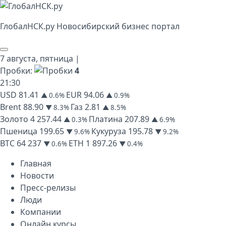
Глобал
НСК
.py
Новосибирский бизнес портал
7 августа,
пятница
|
Пробки:
4
21
:
30
USD
81.41
EUR
94.06
▲ 0.6%
▲ 0.9%
Brent
88.90
Газ
2.81
▼ 8.3%
▲ 8.5%
Золото
4 257.44
Платина
207.89
▲ 0.3%
▲ 6.9%
Пшеница
199.65
Кукуруза
195.78
▼ 9.6%
▼ 9.2%
BTC
64 237
ETH
1 897.26
▼ 0.6%
▼ 0.4%
Главная
Новости
Пресс-релизы
Люди
Компании
Онлайн курсы