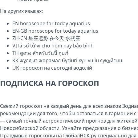
На других языках:
EN
horoscope for today aquarius
EN-GB
horoscope for today aquarius
ZH-CN
星座运势 在今天 水瓶座
VI
lá số tử vi cho hôm nay bảo bình
TH
ดูดวง สำหรับวันนี้ กุมภ์
KK
жұлдыз жорамал бүгінгі күн үшін суқұйғыш
UK
гороскоп на сьогодні водолій
ПОДПИСКА НА ГОРОСКОП
Свежий гороскоп на каждый день для всех знаков Зодиа
рекомендации для того, чтобы оставаться в гармонии с 
— самый точный астрологический прогноз для жителей
Новосибирской области. Узнайте предсказания о бизнес
Правдивые гороскопы на ГлобалНСК.ру специально для 