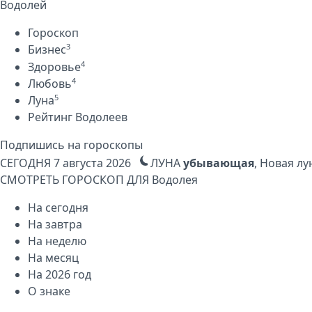
Водолей
Гороскоп
3
Бизнес
4
Здоровье
4
Любовь
5
Луна
Рейтинг Водолеев
Подпишись на гороскопы
СЕГОДНЯ
7 августа 2026
ЛУНА
убывающая
, Новая лу
СМОТРЕТЬ ГОРОСКОП ДЛЯ
Водолея
На сегодня
На завтра
На неделю
На месяц
На 2026 год
О знаке