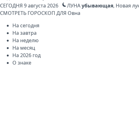
СЕГОДНЯ
9 августа 2026
ЛУНА
убывающая
, Новая лу
СМОТРЕТЬ ГОРОСКОП ДЛЯ
Овна
На сегодня
На завтра
На неделю
На месяц
На 2026 год
О знаке