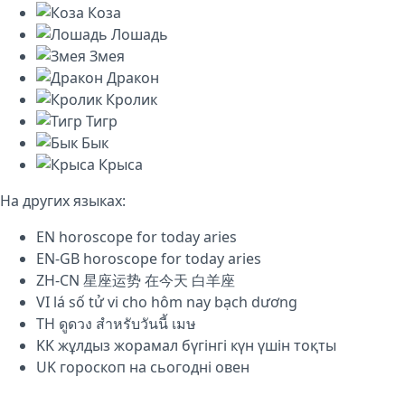
Коза
Лошадь
Змея
Дракон
Кролик
Тигр
Бык
Крыса
На других языках:
EN
horoscope for today aries
EN-GB
horoscope for today aries
ZH-CN
星座运势 在今天 白羊座
VI
lá số tử vi cho hôm nay bạch dương
TH
ดูดวง สำหรับวันนี้ เมษ
KK
жұлдыз жорамал бүгінгі күн үшін тоқты
UK
гороскоп на сьогодні овен