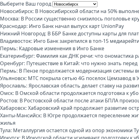
Выберите Ваш город
Новосибирск:
В Новосибирской области на 50% выполне
Москва:
В России существенно снизилось поголовье кру
Краснодар:
Инго Банк начал выпуск карт UnionPay
Нижний Новгород:
В ББР Банке доступны карты для пла
Владивосток:
Инго Банк закрепился в топ-15 медиарейт
Пермь:
Кадровые изменения в Инго Банке
Екатеринбург:
Фамилия как ДНК речи: что ономастика р
Оренбург:
Путешествие в Китай: что нужно знать перед
Пермь:
В Пензе продолжается модернизация системы 
Ульяновск:
МТС покрыла сетью 4G поселок Цемзавод в 
Ярославль:
Ярославская область делает ставку на разви
Омск:
В Омской области продолжается подготовка к уб
Ростов:
В Ростовской области после атаки БПЛА произо
Хабаровск:
Хабаровский край продолжает развитие ост
Ханты-Мансийск:
В Югре продолжается переселение жи
жилья
Тула:
Металлургия остается одной из опор экономики Т
Иркутск:
В Иркутской области усиливают подготовку к 