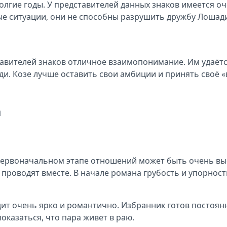
гие годы. У представителей данных знаков имеется оче
ые ситуации, они не способны разрушить дружбу Лошади
авителей знаков отличное взаимопонимание. Им удаётся
и. Козе лучше оставить свои амбиции и принять своё 
а
рвоначальном этапе отношений может быть очень высо
 проводят вместе. В начале романа грубость и упорност
т очень ярко и романтично. Избранник готов постоянн
казаться, что пара живет в раю.