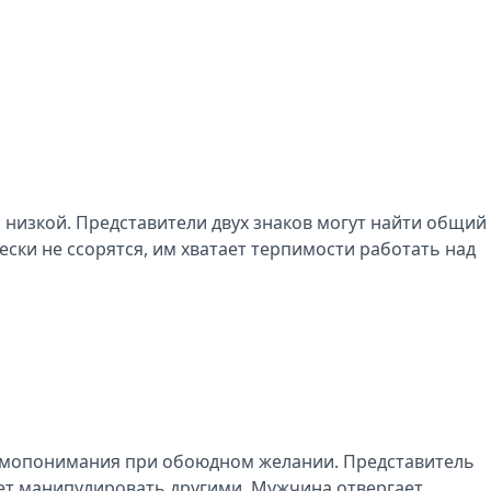
 низкой. Представители двух знаков могут найти общий
ски не ссорятся, им хватает терпимости работать над
аимопонимания при обоюдном желании. Представитель
меет манипулировать другими. Мужчина отвергает