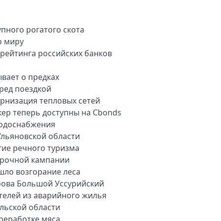
пного рогатого скота
о миру
арейтинга российских банков
вает о предках
еред поездкой
рнизация тепловых сетей
кер теперь доступны на Cbonds
водоснабжения
Ульяновской области
тие речного туризма
орочной кампании
шло возгорание леса
рова Большой Уссурийский
телей из аварийного жилья
ульской области
ереработке мяса