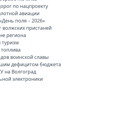
дорог по нацпроекту
илотной авиации
«День поля – 2026»
т волжских пристаней
вне региона
й туризм
 топлива
одов воинской славы
льшим дефицитом бюджета
У на Волгоград
льной электроники