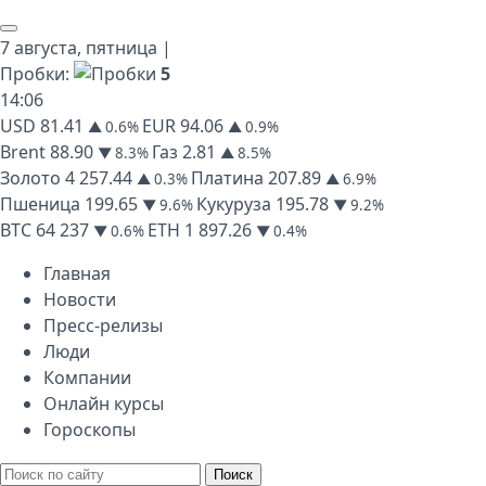
7 августа,
пятница
|
Пробки:
5
14
:
06
USD
81.41
EUR
94.06
▲ 0.6%
▲ 0.9%
Brent
88.90
Газ
2.81
▼ 8.3%
▲ 8.5%
Золото
4 257.44
Платина
207.89
▲ 0.3%
▲ 6.9%
Пшеница
199.65
Кукуруза
195.78
▼ 9.6%
▼ 9.2%
BTC
64 237
ETH
1 897.26
▼ 0.6%
▼ 0.4%
Главная
Новости
Пресс-релизы
Люди
Компании
Онлайн курсы
Гороскопы
Поиск