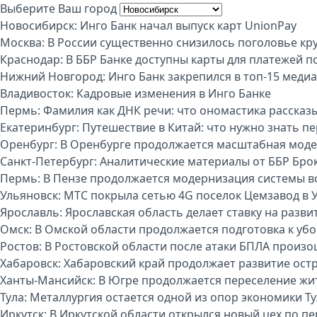
Выберите Ваш город
Новосибирск:
Инго Банк начал выпуск карт UnionPay
Москва:
В России существенно снизилось поголовье кру
Краснодар:
В ББР Банке доступны карты для платежей п
Нижний Новгород:
Инго Банк закрепился в топ-15 меди
Владивосток:
Кадровые изменения в Инго Банке
Пермь:
Фамилия как ДНК речи: что ономастика рассказы
Екатеринбург:
Путешествие в Китай: что нужно знать п
Оренбург:
В Оренбурге продолжается масштабная моде
Санкт-Петербург:
Аналитические материалы от ББР Бро
Пермь:
В Пензе продолжается модернизация системы 
Ульяновск:
МТС покрыла сетью 4G поселок Цемзавод в 
Ярославль:
Ярославская область делает ставку на разви
Омск:
В Омской области продолжается подготовка к уб
Ростов:
В Ростовской области после атаки БПЛА произо
Хабаровск:
Хабаровский край продолжает развитие ост
Ханты-Мансийск:
В Югре продолжается переселение жи
Тула:
Металлургия остается одной из опор экономики Т
Иркутск:
В Иркутской области открылся новый цех по п