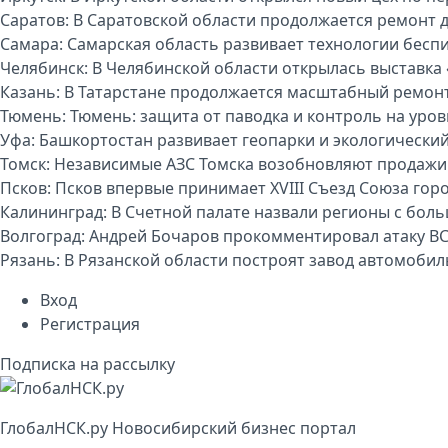
Саратов:
В Саратовской области продолжается ремонт 
Самара:
Самарская область развивает технологии бесп
Челябинск:
В Челябинской области открылась выставка 
Казань:
В Татарстане продолжается масштабный ремон
Тюмень:
Тюмень: защита от паводка и контроль на уро
Уфа:
Башкортостан развивает геопарки и экологически
Томск:
Независимые АЗС Томска возобновляют продажи
Псков:
Псков впервые принимает XVIII Съезд Союза гор
Калининград:
В Счетной палате назвали регионы с бо
Волгоград:
Андрей Бочаров прокомментировал атаку ВС
Рязань:
В Рязанской области построят завод автомоби
Вход
Регистрация
Подписка на рассылку
Глобал
НСК
.py
Новосибирский бизнес портал