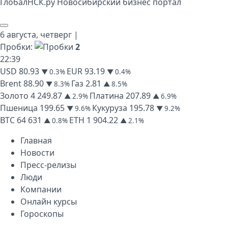
Глобал
НСК
.py
Новосибирский бизнес портал
6 августа,
четверг
|
Пробки:
2
22
:
39
USD
80.93
EUR
93.19
▼ 0.3%
▼ 0.4%
Brent
88.90
Газ
2.81
▼ 8.3%
▲ 8.5%
Золото
4 249.87
Платина
207.89
▲ 2.9%
▲ 6.9%
Пшеница
199.65
Кукуруза
195.78
▼ 9.6%
▼ 9.2%
BTC
64 631
ETH
1 904.22
▲ 0.8%
▲ 2.1%
Главная
Новости
Пресс-релизы
Люди
Компании
Онлайн курсы
Гороскопы