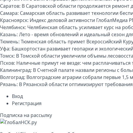
Саратов:
В Саратовской области продолжается ремонт 
Самара:
Самарская область развивает технологии бесп
Красноярск:
Индекс деловой активности ГлобалМедиа P
Челябинск:
Челябинская область усиливает курс на р
Казань:
Лето - время обновлений и идеальный сезон дл
Тюмень:
Тюменская область примет Всероссийский Куру
Уфа:
Башкортостан развивает геопарки и экологически
Томск:
В Томской области увеличили объемы лесовосст
Псков:
Наличные примут не везде: чем расплачиваться т
Калининград:
В Счетной палате назвали регионы с бо
Волгоград:
Волгоградские аграрии собрали первые 1,5 
Рязань:
В Рязанской области оптимизируют требования
Вход
Регистрация
Подписка на рассылку