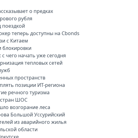
ассказывает о предках
рового рубля
д поездкой
окер теперь доступны на Cbonds
зи с Китаем
и блокировки
 с чего начать уже сегодня
рнизация тепловых сетей
лужб
енных пространств
плять позиции ИТ-региона
тие речного туризма
 стран ШОС
шло возгорание леса
рова Большой Уссурийский
телей из аварийного жилья
ульской области
ркутске