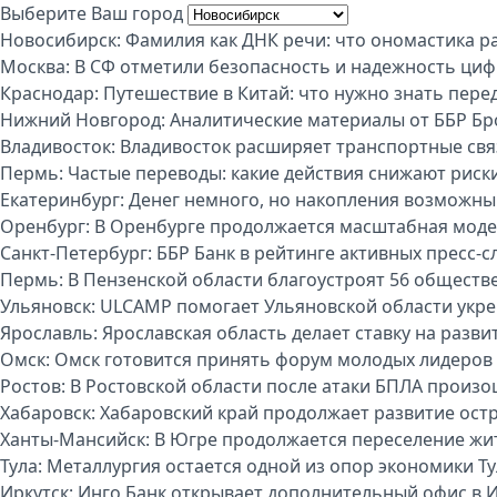
Выберите Ваш город
Новосибирск:
Фамилия как ДНК речи: что ономастика р
Москва:
В СФ отметили безопасность и надежность циф
Краснодар:
Путешествие в Китай: что нужно знать пере
Нижний Новгород:
Аналитические материалы от ББР Бр
Владивосток:
Владивосток расширяет транспортные свя
Пермь:
Частые переводы: какие действия снижают риск
Екатеринбург:
Денег немного, но накопления возможны:
Оренбург:
В Оренбурге продолжается масштабная моде
Санкт-Петербург:
ББР Банк в рейтинге активных пресс-с
Пермь:
В Пензенской области благоустроят 56 обществ
Ульяновск:
ULCAMP помогает Ульяновской области укре
Ярославль:
Ярославская область делает ставку на разви
Омск:
Омск готовится принять форум молодых лидеров
Ростов:
В Ростовской области после атаки БПЛА произо
Хабаровск:
Хабаровский край продолжает развитие ост
Ханты-Мансийск:
В Югре продолжается переселение жи
Тула:
Металлургия остается одной из опор экономики Т
Иркутск:
Инго Банк открывает дополнительный офис в И