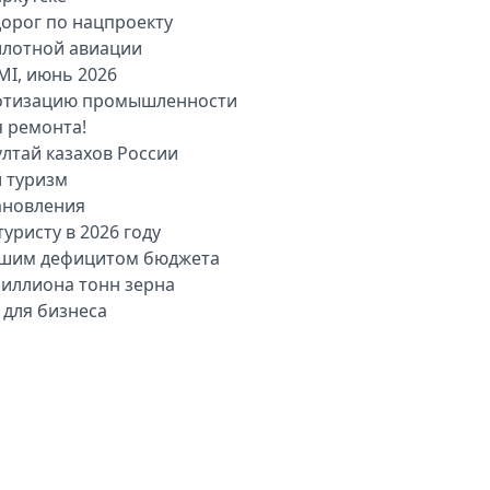
дорог по нацпроекту
илотной авиации
MI, июнь 2026
оботизацию промышленности
я ремонта!
лтай казахов России
й туризм
ановления
уристу в 2026 году
льшим дефицитом бюджета
миллиона тонн зерна
 для бизнеса