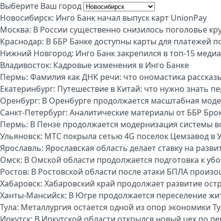
Выберите Ваш город
Новосибирск:
Инго Банк начал выпуск карт UnionPay
Москва:
В России существенно снизилось поголовье кру
Краснодар:
В ББР Банке доступны карты для платежей п
Нижний Новгород:
Инго Банк закрепился в топ-15 меди
Владивосток:
Кадровые изменения в Инго Банке
Пермь:
Фамилия как ДНК речи: что ономастика рассказы
Екатеринбург:
Путешествие в Китай: что нужно знать п
Оренбург:
В Оренбурге продолжается масштабная моде
Санкт-Петербург:
Аналитические материалы от ББР Бро
Пермь:
В Пензе продолжается модернизация системы 
Ульяновск:
МТС покрыла сетью 4G поселок Цемзавод в 
Ярославль:
Ярославская область делает ставку на разви
Омск:
В Омской области продолжается подготовка к уб
Ростов:
В Ростовской области после атаки БПЛА произо
Хабаровск:
Хабаровский край продолжает развитие ост
Ханты-Мансийск:
В Югре продолжается переселение жи
Тула:
Металлургия остается одной из опор экономики Т
Иркутск:
В Иркутской области открылся новый цех по п