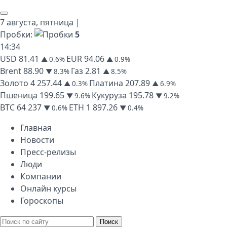
7 августа,
пятница
|
Пробки:
5
14
:
34
USD
81.41
EUR
94.06
▲ 0.6%
▲ 0.9%
Brent
88.90
Газ
2.81
▼ 8.3%
▲ 8.5%
Золото
4 257.44
Платина
207.89
▲ 0.3%
▲ 6.9%
Пшеница
199.65
Кукуруза
195.78
▼ 9.6%
▼ 9.2%
BTC
64 237
ETH
1 897.26
▼ 0.6%
▼ 0.4%
Главная
Новости
Пресс-релизы
Люди
Компании
Онлайн курсы
Гороскопы
Поиск