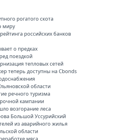
пного рогатого скота
о миру
арейтинга российских банков
вает о предках
еред поездкой
рнизация тепловых сетей
кер теперь доступны на Cbonds
водоснабжения
Ульяновской области
тие речного туризма
орочной кампании
шло возгорание леса
рова Большой Уссурийский
телей из аварийного жилья
ульской области
ереработке мяса