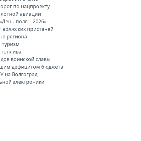
дорог по нацпроекту
илотной авиации
«День поля – 2026»
т волжских пристаней
вне региона
й туризм
 топлива
одов воинской славы
льшим дефицитом бюджета
У на Волгоград
льной электроники