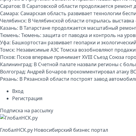
Саратов:
В Саратовской области продолжается ремонт 
Самара:
Самарская область развивает технологии бесп
Челябинск:
В Челябинской области открылась выставка 
Казань:
В Татарстане продолжается масштабный ремон
Тюмень:
Тюмень: защита от паводка и контроль на уро
Уфа:
Башкортостан развивает геопарки и экологически
Томск:
Независимые АЗС Томска возобновляют продажи
Псков:
Псков впервые принимает XVIII Съезд Союза гор
Калининград:
В Счетной палате назвали регионы с бо
Волгоград:
Андрей Бочаров прокомментировал атаку ВС
Рязань:
В Рязанской области построят завод автомоби
Вход
Регистрация
Подписка на рассылку
Глобал
НСК
.py
Новосибирский бизнес портал