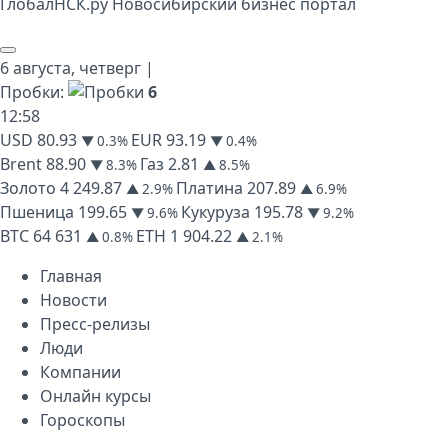
Глобал
НСК
.py
Новосибирский бизнес портал
6 августа,
четверг
|
Пробки:
6
12
:
58
USD
80.93
EUR
93.19
▼ 0.3%
▼ 0.4%
Brent
88.90
Газ
2.81
▼ 8.3%
▲ 8.5%
Золото
4 249.87
Платина
207.89
▲ 2.9%
▲ 6.9%
Пшеница
199.65
Кукуруза
195.78
▼ 9.6%
▼ 9.2%
BTC
64 631
ETH
1 904.22
▲ 0.8%
▲ 2.1%
Главная
Новости
Пресс-релизы
Люди
Компании
Онлайн курсы
Гороскопы