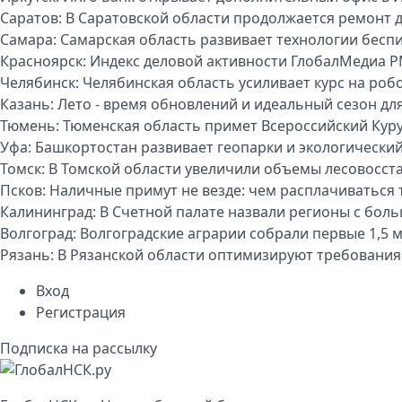
Саратов:
В Саратовской области продолжается ремонт 
Самара:
Самарская область развивает технологии бесп
Красноярск:
Индекс деловой активности ГлобалМедиа P
Челябинск:
Челябинская область усиливает курс на р
Казань:
Лето - время обновлений и идеальный сезон дл
Тюмень:
Тюменская область примет Всероссийский Куру
Уфа:
Башкортостан развивает геопарки и экологически
Томск:
В Томской области увеличили объемы лесовосст
Псков:
Наличные примут не везде: чем расплачиваться т
Калининград:
В Счетной палате назвали регионы с бо
Волгоград:
Волгоградские аграрии собрали первые 1,5 
Рязань:
В Рязанской области оптимизируют требования
Вход
Регистрация
Подписка на рассылку