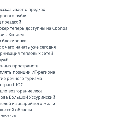
ассказывает о предках
рового рубля
д поездкой
окер теперь доступны на Cbonds
зи с Китаем
и блокировки
 с чего начать уже сегодня
рнизация тепловых сетей
лужб
енных пространств
плять позиции ИТ-региона
тие речного туризма
 стран ШОС
шло возгорание леса
рова Большой Уссурийский
телей из аварийного жилья
ульской области
ркутске