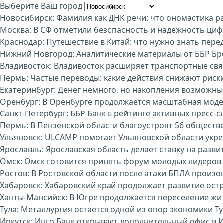
Выберите Ваш город
Новосибирск:
Фамилия как ДНК речи: что ономастика р
Москва:
В СФ отметили безопасность и надежность циф
Краснодар:
Путешествие в Китай: что нужно знать пере
Нижний Новгород:
Аналитические материалы от ББР Бр
Владивосток:
Владивосток расширяет транспортные свя
Пермь:
Частые переводы: какие действия снижают риск
Екатеринбург:
Денег немного, но накопления возможны:
Оренбург:
В Оренбурге продолжается масштабная моде
Санкт-Петербург:
ББР Банк в рейтинге активных пресс-с
Пермь:
В Пензенской области благоустроят 56 обществ
Ульяновск:
ULCAMP помогает Ульяновской области укре
Ярославль:
Ярославская область делает ставку на разви
Омск:
Омск готовится принять форум молодых лидеров
Ростов:
В Ростовской области после атаки БПЛА произо
Хабаровск:
Хабаровский край продолжает развитие ост
Ханты-Мансийск:
В Югре продолжается переселение жи
Тула:
Металлургия остается одной из опор экономики Т
Иркутск:
Инго Банк открывает дополнительный офис в И