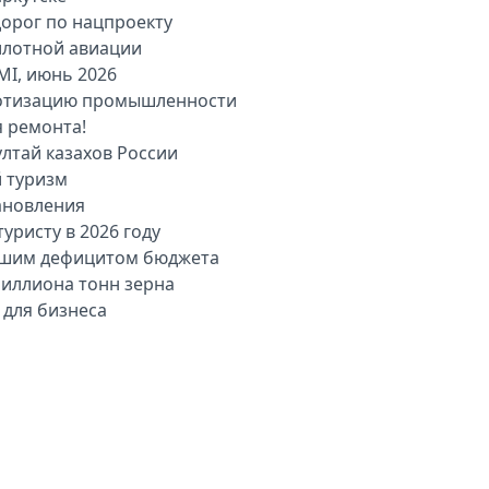
дорог по нацпроекту
илотной авиации
MI, июнь 2026
оботизацию промышленности
я ремонта!
лтай казахов России
й туризм
ановления
уристу в 2026 году
льшим дефицитом бюджета
миллиона тонн зерна
 для бизнеса