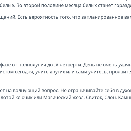
 белые. Во второй половине месяца белых станет горазд
аний. Есть вероятность того, что запланированное вам
I фазе от полнолуния до IV четверти. День не очень уд
уистом сегодня, учите других или сами учитесь, прояви
твет на волнующий вопрос. Не ограничивайте себя в ду
олотой ключик или Магический жезл, Свиток, Слон. Камн