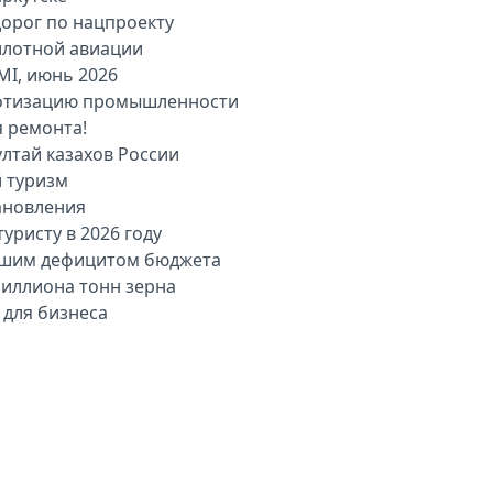
дорог по нацпроекту
илотной авиации
MI, июнь 2026
оботизацию промышленности
я ремонта!
лтай казахов России
й туризм
ановления
уристу в 2026 году
льшим дефицитом бюджета
миллиона тонн зерна
 для бизнеса