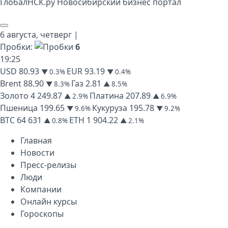
Глобал
НСК
.py
Новосибирский бизнес портал
6 августа,
четверг
|
Пробки:
6
19
:
25
USD
80.93
EUR
93.19
▼ 0.3%
▼ 0.4%
Brent
88.90
Газ
2.81
▼ 8.3%
▲ 8.5%
Золото
4 249.87
Платина
207.89
▲ 2.9%
▲ 6.9%
Пшеница
199.65
Кукуруза
195.78
▼ 9.6%
▼ 9.2%
BTC
64 631
ETH
1 904.22
▲ 0.8%
▲ 2.1%
Главная
Новости
Пресс-релизы
Люди
Компании
Онлайн курсы
Гороскопы