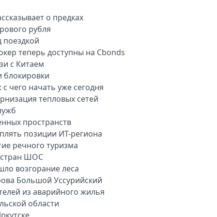
ассказывает о предках
рового рубля
д поездкой
окер теперь доступны на Cbonds
зи с Китаем
и блокировки
 с чего начать уже сегодня
рнизация тепловых сетей
лужб
енных пространств
плять позиции ИТ-региона
тие речного туризма
 стран ШОС
шло возгорание леса
рова Большой Уссурийский
телей из аварийного жилья
ульской области
ркутске