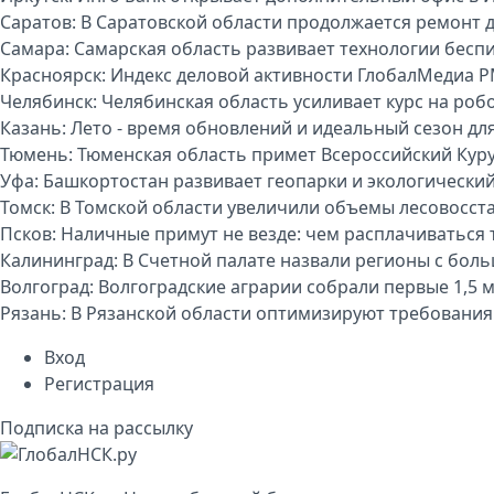
Саратов:
В Саратовской области продолжается ремонт 
Самара:
Самарская область развивает технологии бесп
Красноярск:
Индекс деловой активности ГлобалМедиа P
Челябинск:
Челябинская область усиливает курс на р
Казань:
Лето - время обновлений и идеальный сезон дл
Тюмень:
Тюменская область примет Всероссийский Куру
Уфа:
Башкортостан развивает геопарки и экологически
Томск:
В Томской области увеличили объемы лесовосст
Псков:
Наличные примут не везде: чем расплачиваться т
Калининград:
В Счетной палате назвали регионы с бо
Волгоград:
Волгоградские аграрии собрали первые 1,5 
Рязань:
В Рязанской области оптимизируют требования
Вход
Регистрация
Подписка на рассылку