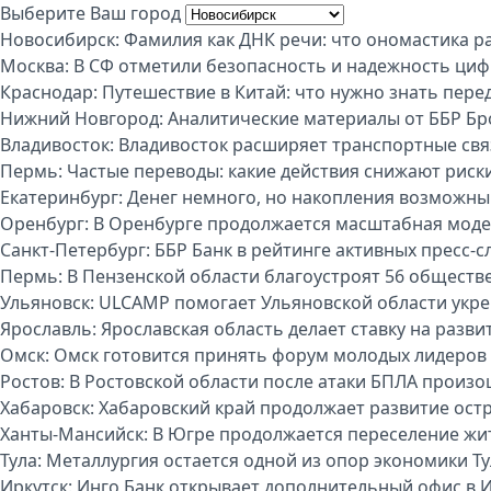
Выберите Ваш город
Новосибирск:
Фамилия как ДНК речи: что ономастика р
Москва:
В СФ отметили безопасность и надежность циф
Краснодар:
Путешествие в Китай: что нужно знать пере
Нижний Новгород:
Аналитические материалы от ББР Бр
Владивосток:
Владивосток расширяет транспортные свя
Пермь:
Частые переводы: какие действия снижают риск
Екатеринбург:
Денег немного, но накопления возможны:
Оренбург:
В Оренбурге продолжается масштабная моде
Санкт-Петербург:
ББР Банк в рейтинге активных пресс-с
Пермь:
В Пензенской области благоустроят 56 обществ
Ульяновск:
ULCAMP помогает Ульяновской области укре
Ярославль:
Ярославская область делает ставку на разви
Омск:
Омск готовится принять форум молодых лидеров
Ростов:
В Ростовской области после атаки БПЛА произо
Хабаровск:
Хабаровский край продолжает развитие ост
Ханты-Мансийск:
В Югре продолжается переселение жи
Тула:
Металлургия остается одной из опор экономики Т
Иркутск:
Инго Банк открывает дополнительный офис в И