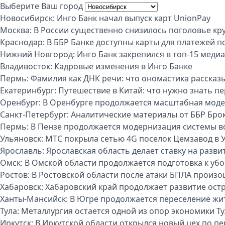
Выберите Ваш город
Новосибирск:
Инго Банк начал выпуск карт UnionPay
Москва:
В России существенно снизилось поголовье кру
Краснодар:
В ББР Банке доступны карты для платежей п
Нижний Новгород:
Инго Банк закрепился в топ-15 меди
Владивосток:
Кадровые изменения в Инго Банке
Пермь:
Фамилия как ДНК речи: что ономастика рассказы
Екатеринбург:
Путешествие в Китай: что нужно знать п
Оренбург:
В Оренбурге продолжается масштабная моде
Санкт-Петербург:
Аналитические материалы от ББР Бро
Пермь:
В Пензе продолжается модернизация системы 
Ульяновск:
МТС покрыла сетью 4G поселок Цемзавод в 
Ярославль:
Ярославская область делает ставку на разви
Омск:
В Омской области продолжается подготовка к уб
Ростов:
В Ростовской области после атаки БПЛА произо
Хабаровск:
Хабаровский край продолжает развитие ост
Ханты-Мансийск:
В Югре продолжается переселение жи
Тула:
Металлургия остается одной из опор экономики Т
Иркутск:
В Иркутской области открылся новый цех по п