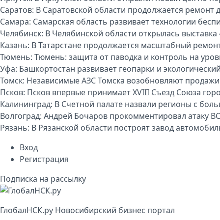
Саратов:
В Саратовской области продолжается ремонт 
Самара:
Самарская область развивает технологии бесп
Челябинск:
В Челябинской области открылась выставка 
Казань:
В Татарстане продолжается масштабный ремон
Тюмень:
Тюмень: защита от паводка и контроль на уро
Уфа:
Башкортостан развивает геопарки и экологически
Томск:
Независимые АЗС Томска возобновляют продажи
Псков:
Псков впервые принимает XVIII Съезд Союза гор
Калининград:
В Счетной палате назвали регионы с бо
Волгоград:
Андрей Бочаров прокомментировал атаку ВС
Рязань:
В Рязанской области построят завод автомоби
Вход
Регистрация
Подписка на рассылку
Глобал
НСК
.py
Новосибирский бизнес портал