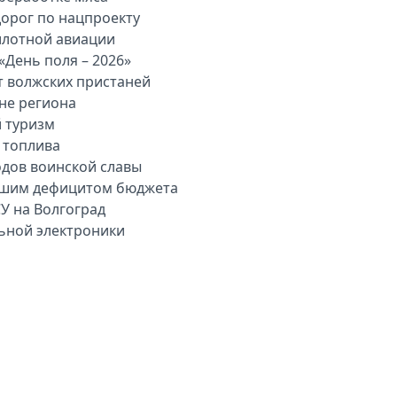
дорог по нацпроекту
илотной авиации
«День поля – 2026»
т волжских пристаней
вне региона
й туризм
 топлива
одов воинской славы
льшим дефицитом бюджета
У на Волгоград
льной электроники