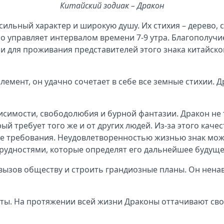
Китайский зодиак – Дракон
ильный характер и широкую душу. Их стихия – дерево, са
но управляет интервалом времени 7-9 утра. Благополучи
 для проживания представителей этого знака китайског
элемент, он удачно сочетает в себе все земные стихии.
висимости, свободолюбия и бурной фантазии. Дракон не
ый требует того же и от других людей. Из-за этого каче
 требования. Неудовлетворенностью жизнью знак може
 трудностями, которые определят его дальнейшее будущ
вызов обществу и строить грандиозные планы. Он ненави
сты. На протяжении всей жизни Драконы оттачивают свои