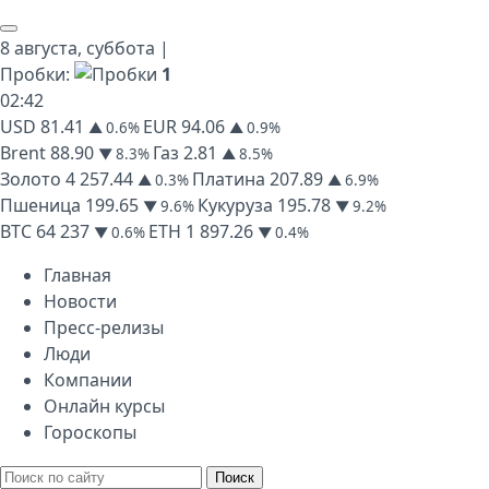
8 августа,
суббота
|
Пробки:
1
02
:
42
USD
81.41
EUR
94.06
▲ 0.6%
▲ 0.9%
Brent
88.90
Газ
2.81
▼ 8.3%
▲ 8.5%
Золото
4 257.44
Платина
207.89
▲ 0.3%
▲ 6.9%
Пшеница
199.65
Кукуруза
195.78
▼ 9.6%
▼ 9.2%
BTC
64 237
ETH
1 897.26
▼ 0.6%
▼ 0.4%
Главная
Новости
Пресс-релизы
Люди
Компании
Онлайн курсы
Гороскопы
Поиск