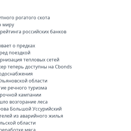
пного рогатого скота
о миру
арейтинга российских банков
вает о предках
еред поездкой
рнизация тепловых сетей
кер теперь доступны на Cbonds
водоснабжения
Ульяновской области
тие речного туризма
орочной кампании
шло возгорание леса
рова Большой Уссурийский
телей из аварийного жилья
ульской области
ереработке мяса