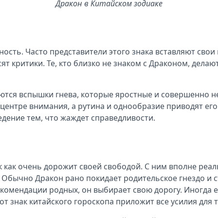
Дракон в Китайском зодиаке
ость. Часто представители этого знака вставляют свои 
т критики. Те, кто близко не знаком с Драконом, дела
чаются вспышки гнева, которые яростные и совершенно
ентре внимания, а рутина и однообразие приводят его
едение тем, что жаждет справедливости.
к как очень дорожит своей свободой. С ним вполне реа
 Обычно Дракон рано покидает родительское гнездо и с
екомендации родных, он выбирает свою дорогу. Иногда
от знак китайского гороскопа приложит все усилия для 