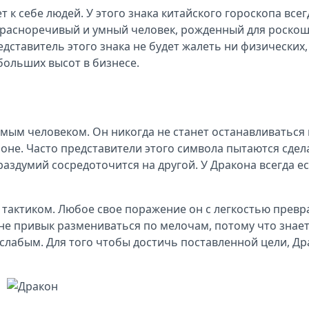
т к себе людей. У этого знака китайского гороскопа все
 красноречивый и умный человек, рожденный для роско
редставитель этого знака не будет жалеть ни физически
больших высот в бизнесе.
ым человеком. Он никогда не станет останавливаться на
роне. Часто представители этого символа пытаются сдел
 раздумий сосредоточится на другой. У Дракона всегда е
тактиком. Любое свое поражение он с легкостью преврат
не привык размениваться по мелочам, потому что знает 
слабым. Для того чтобы достичь поставленной цели, Др