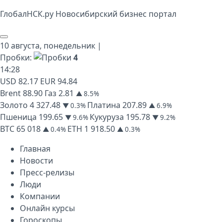
Глобал
НСК
.py
Новосибирский бизнес портал
10 августа,
понедельник
|
Пробки:
4
14
:
28
USD
82.17
EUR
94.84
Brent
88.90
Газ
2.81
▲ 8.5%
Золото
4 327.48
Платина
207.89
▼ 0.3%
▲ 6.9%
Пшеница
199.65
Кукуруза
195.78
▼ 9.6%
▼ 9.2%
BTC
65 018
ETH
1 918.50
▲ 0.4%
▲ 0.3%
Главная
Новости
Пресс-релизы
Люди
Компании
Онлайн курсы
Гороскопы