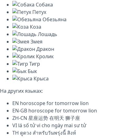
Собака
Петух
Обезьяна
Коза
Лошадь
Змея
Дракон
Кролик
Тигр
Бык
Крыса
На других языках:
EN
horoscope for tomorrow lion
EN-GB
horoscope for tomorrow lion
ZH-CN
星座运势 在明天 狮子座
VI
lá số tử vi cho ngày mai sư tử
TH
ดูดวง สำหรับวันพรุ่งนี้ สิงห์