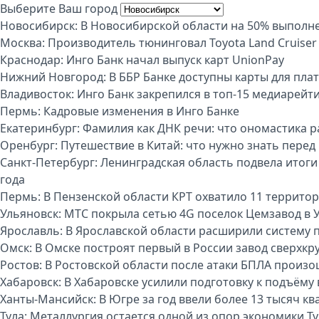
Выберите Ваш город
Новосибирск:
В Новосибирской области на 50% выполне
Москва:
Производитель тюнинговал Toyota Land Cruiser
Краснодар:
Инго Банк начал выпуск карт UnionPay
Нижний Новгород:
В ББР Банке доступны карты для пла
Владивосток:
Инго Банк закрепился в топ-15 медиарейт
Пермь:
Кадровые изменения в Инго Банке
Екатеринбург:
Фамилия как ДНК речи: что ономастика р
Оренбург:
Путешествие в Китай: что нужно знать перед
Санкт-Петербург:
Ленинградская область подвела итог
года
Пермь:
В Пензенской области КРТ охватило 11 террито
Ульяновск:
МТС покрыла сетью 4G поселок Цемзавод в 
Ярославль:
В Ярославской области расширили систему
Омск:
В Омске построят первый в России завод сверхк
Ростов:
В Ростовской области после атаки БПЛА произо
Хабаровск:
В Хабаровске усилили подготовку к подъёму
Ханты-Мансийск:
В Югре за год ввели более 13 тысяч кв
Тула:
Металлургия остается одной из опор экономики Т