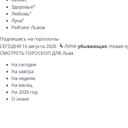
4
Здоровье
4
Любовь
5
Луна
Рейтинг Львов
Подпишись на гороскопы
СЕГОДНЯ
10 августа 2026
ЛУНА
убывающая
, Новая л
СМОТРЕТЬ ГОРОСКОП ДЛЯ
Льва
На сегодня
На завтра
На неделю
На месяц
На 2026 год
О знаке