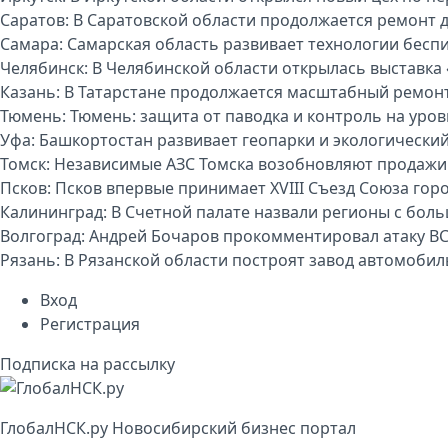
Саратов:
В Саратовской области продолжается ремонт 
Самара:
Самарская область развивает технологии бесп
Челябинск:
В Челябинской области открылась выставка 
Казань:
В Татарстане продолжается масштабный ремон
Тюмень:
Тюмень: защита от паводка и контроль на уро
Уфа:
Башкортостан развивает геопарки и экологически
Томск:
Независимые АЗС Томска возобновляют продажи
Псков:
Псков впервые принимает XVIII Съезд Союза гор
Калининград:
В Счетной палате назвали регионы с бо
Волгоград:
Андрей Бочаров прокомментировал атаку ВС
Рязань:
В Рязанской области построят завод автомоби
Вход
Регистрация
Подписка на рассылку
Глобал
НСК
.py
Новосибирский бизнес портал