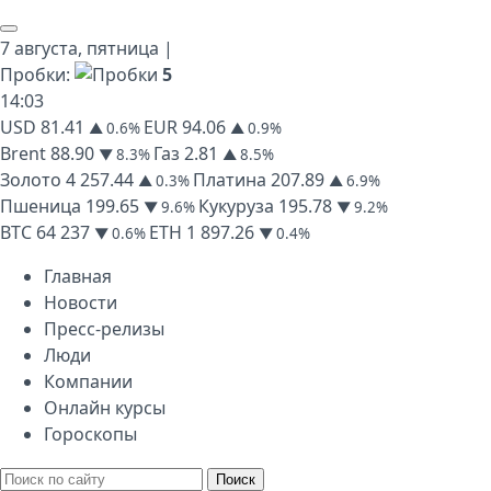
7 августа,
пятница
|
Пробки:
5
14
:
03
USD
81.41
EUR
94.06
▲ 0.6%
▲ 0.9%
Brent
88.90
Газ
2.81
▼ 8.3%
▲ 8.5%
Золото
4 257.44
Платина
207.89
▲ 0.3%
▲ 6.9%
Пшеница
199.65
Кукуруза
195.78
▼ 9.6%
▼ 9.2%
BTC
64 237
ETH
1 897.26
▼ 0.6%
▼ 0.4%
Главная
Новости
Пресс-релизы
Люди
Компании
Онлайн курсы
Гороскопы
Поиск