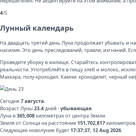
нерешителен. Не акцентируйте на этом внимание, а прос
4
5
/
Лунный календарь
На двадцать третий день Луна продолжает убывать и на
насилия. Это день преследований, травли, изгнаний. Ес
Проведите уборку в жилище. Старайтесь контролироват
реальности. Употребляйте в пищу хлеб и молоко, искл
Маккара, полу-крокодил. Камни: крокодилит, черный неф
Сегодня
7 августа
.
Возраст Луны
23.4
дней -
убывающая
.
Луна в
365,008
километрах от центра Земли.
Земля от Солнца на расстоянии
151,702,817
километров
Следующее новолуние будет
17:37:37, 12 Aug 2026
.