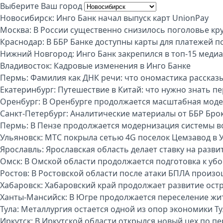
Выберите Ваш город
Новосибирск:
Инго Банк начал выпуск карт UnionPay
Москва:
В России существенно снизилось поголовье кру
Краснодар:
В ББР Банке доступны карты для платежей п
Нижний Новгород:
Инго Банк закрепился в топ-15 меди
Владивосток:
Кадровые изменения в Инго Банке
Пермь:
Фамилия как ДНК речи: что ономастика рассказы
Екатеринбург:
Путешествие в Китай: что нужно знать п
Оренбург:
В Оренбурге продолжается масштабная моде
Санкт-Петербург:
Аналитические материалы от ББР Бро
Пермь:
В Пензе продолжается модернизация системы 
Ульяновск:
МТС покрыла сетью 4G поселок Цемзавод в 
Ярославль:
Ярославская область делает ставку на разви
Омск:
В Омской области продолжается подготовка к уб
Ростов:
В Ростовской области после атаки БПЛА произо
Хабаровск:
Хабаровский край продолжает развитие ост
Ханты-Мансийск:
В Югре продолжается переселение жи
Тула:
Металлургия остается одной из опор экономики Т
Иркутск:
В Иркутской области открылся новый цех по п