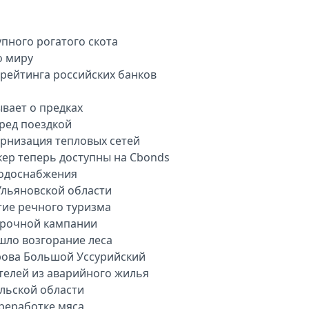
пного рогатого скота
о миру
арейтинга российских банков
вает о предках
еред поездкой
рнизация тепловых сетей
кер теперь доступны на Cbonds
водоснабжения
Ульяновской области
тие речного туризма
орочной кампании
шло возгорание леса
рова Большой Уссурийский
телей из аварийного жилья
ульской области
ереработке мяса