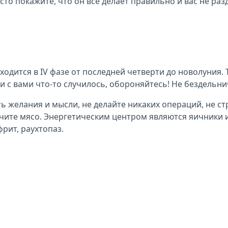
то покажите, что он все делает правильно и вас не раз
ходится в IV фазе от последней четверти до новолуния.
ли с вами что-то случилось, обороняйтесь! Не бездельни
ь желания и мысли, не делайте никаких операций, не с
ючите мясо. Энергетическим центром являются яичники 
рит, раухтопаз.
.