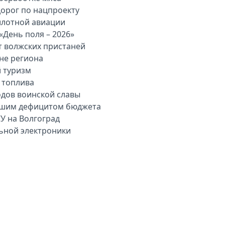
дорог по нацпроекту
илотной авиации
«День поля – 2026»
т волжских пристаней
вне региона
й туризм
 топлива
одов воинской славы
льшим дефицитом бюджета
У на Волгоград
льной электроники