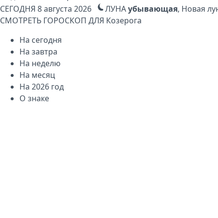
СЕГОДНЯ
8 августа 2026
ЛУНА
убывающая
, Новая лу
СМОТРЕТЬ ГОРОСКОП ДЛЯ
Козерога
На сегодня
На завтра
На неделю
На месяц
На 2026 год
О знаке