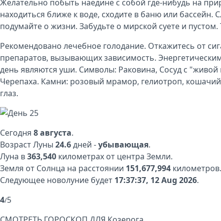
Желательно побыть наедине с собой где-нибудь на при
находиться ближе к воде, сходите в баню или бассейн. 
подумайте о жизни. Забудьте о мирской суете и пустом.
Рекомендовано лечебное голодание. Откажитесь от сиг
препаратов, вызывающих зависимость. Энергетическим
день являются уши. Символы: Раковина, Сосуд с "живой 
Черепаха. Камни: розовый мрамор, гелиотроп, кошачий
глаз.
Сегодня
8 августа
.
Возраст Луны
24.6
дней -
убывающая
.
Луна в
363,540
километрах от центра Земли.
Земля от Солнца на расстоянии
151,677,994
километров
Следующее новолуние будет
17:37:37, 12 Aug 2026
.
4
5
/
СМОТРЕТЬ ГОРОСКОП ДЛЯ
Козерога