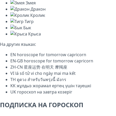
Змея
Дракон
Кролик
Тигр
Бык
Крыса
На других языках:
EN
horoscope for tomorrow capricorn
EN-GB
horoscope for tomorrow capricorn
ZH-CN
星座运势 在明天 摩羯座
VI
lá số tử vi cho ngày mai ma kết
TH
ดูดวง สำหรับวันพรุ่งนี้ มังกร
KK
жұлдыз жорамал ертең үшін тауешкі
UK
гороскоп на завтра козеріг
ПОДПИСКА НА ГОРОСКОП