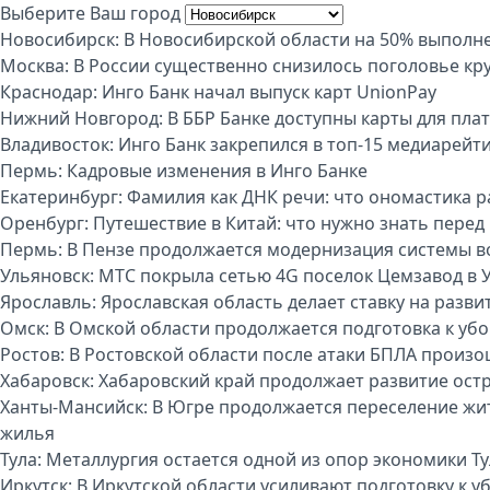
Выберите Ваш город
Новосибирск:
В Новосибирской области на 50% выполне
Москва:
В России существенно снизилось поголовье кру
Краснодар:
Инго Банк начал выпуск карт UnionPay
Нижний Новгород:
В ББР Банке доступны карты для пла
Владивосток:
Инго Банк закрепился в топ-15 медиарейт
Пермь:
Кадровые изменения в Инго Банке
Екатеринбург:
Фамилия как ДНК речи: что ономастика р
Оренбург:
Путешествие в Китай: что нужно знать перед
Пермь:
В Пензе продолжается модернизация системы 
Ульяновск:
МТС покрыла сетью 4G поселок Цемзавод в 
Ярославль:
Ярославская область делает ставку на разви
Омск:
В Омской области продолжается подготовка к уб
Ростов:
В Ростовской области после атаки БПЛА произо
Хабаровск:
Хабаровский край продолжает развитие ост
Ханты-Мансийск:
В Югре продолжается переселение жи
жилья
Тула:
Металлургия остается одной из опор экономики Т
Иркутск:
В Иркутской области усиливают подготовку к 