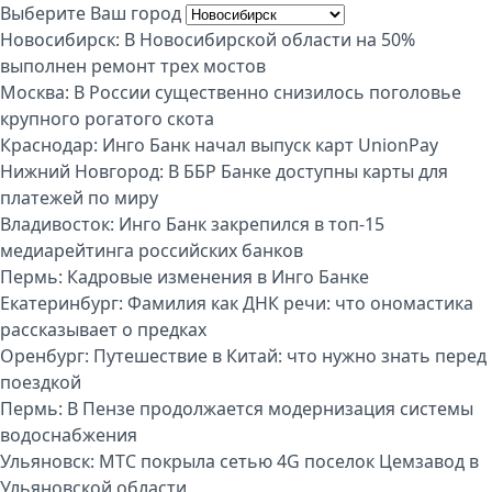
Выберите Ваш город
Новосибирск:
В Новосибирской области на 50%
выполнен ремонт трех мостов
Москва:
В России существенно снизилось поголовье
крупного рогатого скота
Краснодар:
Инго Банк начал выпуск карт UnionPay
Нижний Новгород:
В ББР Банке доступны карты для
платежей по миру
Владивосток:
Инго Банк закрепился в топ-15
медиарейтинга российских банков
Пермь:
Кадровые изменения в Инго Банке
Екатеринбург:
Фамилия как ДНК речи: что ономастика
рассказывает о предках
Оренбург:
Путешествие в Китай: что нужно знать перед
поездкой
Пермь:
В Пензе продолжается модернизация системы
водоснабжения
Ульяновск:
МТС покрыла сетью 4G поселок Цемзавод в
Ульяновской области