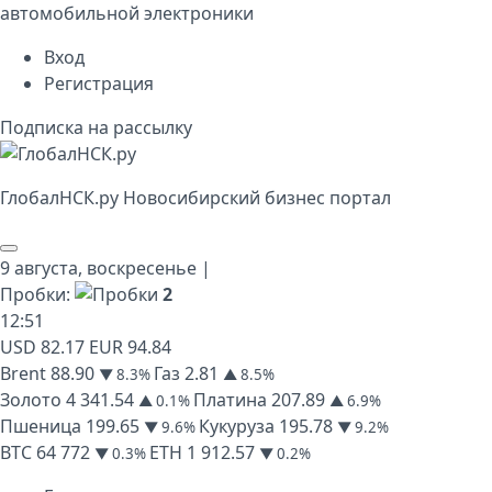
автомобильной электроники
Вход
Регистрация
Подписка на рассылку
Глобал
НСК
.py
Новосибирский бизнес портал
9 августа,
воскресенье
|
Пробки:
2
12
:
51
USD
82.17
EUR
94.84
Brent
88.90
Газ
2.81
▼ 8.3%
▲ 8.5%
Золото
4 341.54
Платина
207.89
▲ 0.1%
▲ 6.9%
Пшеница
199.65
Кукуруза
195.78
▼ 9.6%
▼ 9.2%
BTC
64 772
ETH
1 912.57
▼ 0.3%
▼ 0.2%