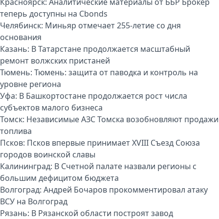
Красноярск:
Аналитические материалы от ББР Брокер
теперь доступны на Cbonds
Челябинск:
Миньяр отмечает 255-летие со дня
основания
Казань:
В Татарстане продолжается масштабный
ремонт волжских пристаней
Тюмень:
Тюмень: защита от паводка и контроль на
уровне региона
Уфа:
В Башкортостане продолжается рост числа
субъектов малого бизнеса
Томск:
Независимые АЗС Томска возобновляют продажи
топлива
Псков:
Псков впервые принимает XVIII Съезд Союза
городов воинской славы
Калининград:
В Счетной палате назвали регионы с
большим дефицитом бюджета
Волгоград:
Андрей Бочаров прокомментировал атаку
ВСУ на Волгоград
Рязань:
В Рязанской области построят завод